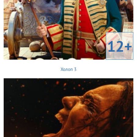
12+
Холоп 3