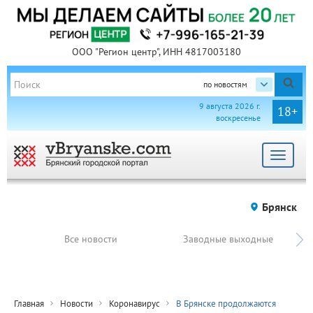
ООО "Регион центр", ИНН 4817003180
по новостям
9 августа 2026 г.
18+
воскресенье
Toggle
navigat
Брянск
Все новости
Заводные выходные
Главная
Новости
Коронавирус
В Брянске продолжаются