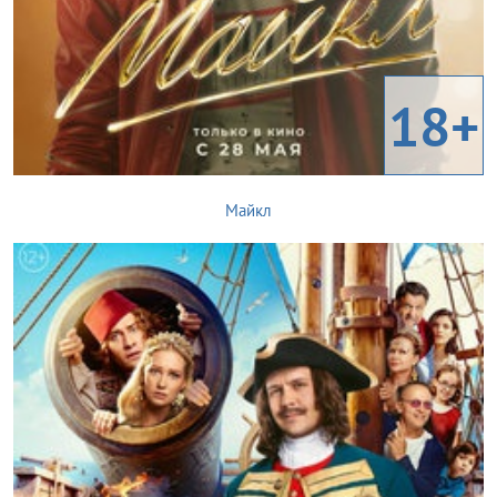
18+
Майкл