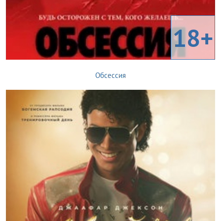
18+
Обсессия