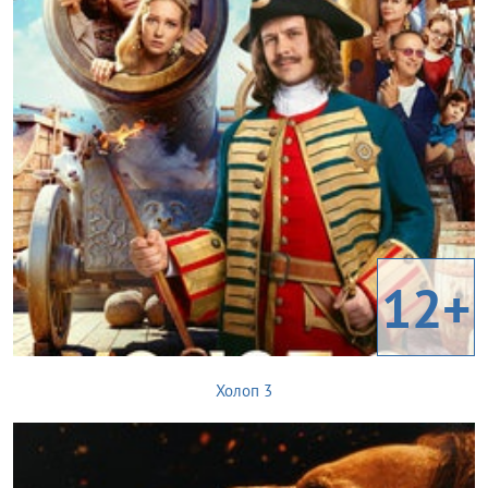
12+
Холоп 3