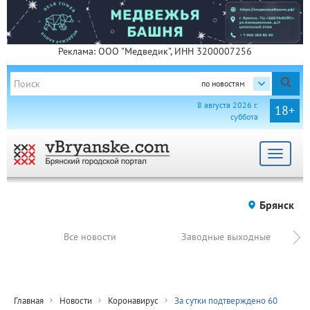
Реклама: ООО "Медведик", ИНН 3200007256
по новостям
8 августа 2026 г.
18+
суббота
Toggle
navigat
Брянск
Все новости
Заводные выходные
Главная
Новости
Коронавирус
За сутки подтверждено 60