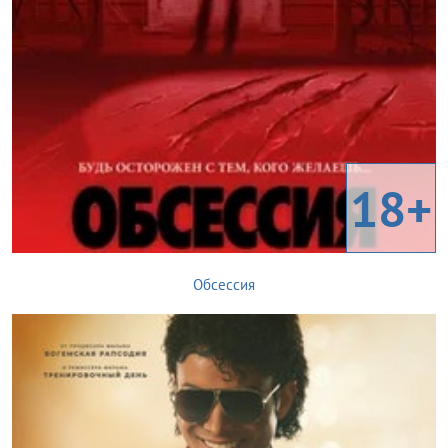
18+
Обсессия