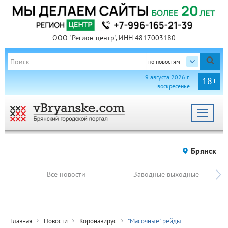
ООО "Регион центр", ИНН 4817003180
по новостям
9 августа 2026 г.
18+
воскресенье
Toggle
navigat
Брянск
Все новости
Заводные выходные
Главная
Новости
Коронавирус
"Масочные" рейды