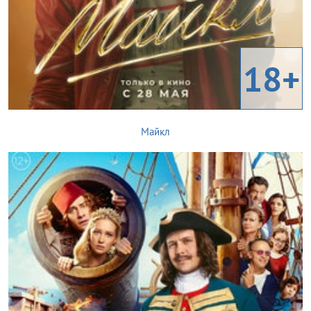
18+
Майкл