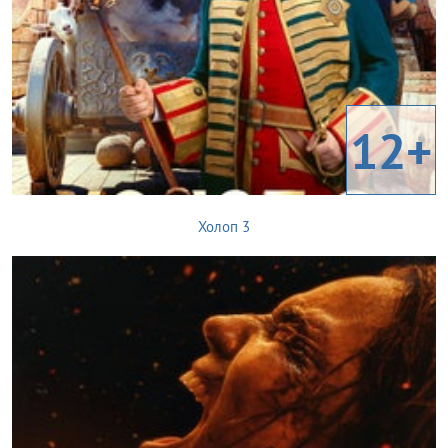
12+
Холоп 3