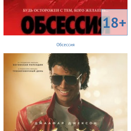
18+
Обсессия