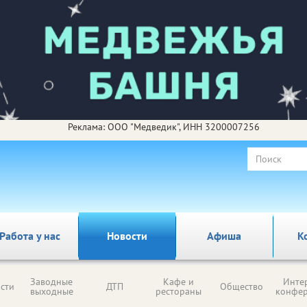
Реклама: ООО "Медведик", ИНН 3200007256
Работа у нас
Новости
Афиша
К
Заводные
Кафе и
Инте
сти
ДТП
Общество
выходные
рестораны
конфе