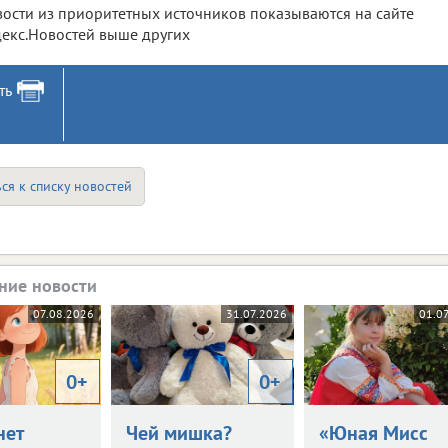
ости из приоритетных источников показываются на сайте
екс.Новостей выше других
ть
ся к списку новостей
ние новости
07.08.2026
31.07.2026
01.0
0+
0+
нет
Чей мишка?
«Юная Мисс