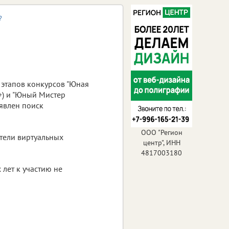
?
 этапов конкурсов "Юная
0+) и "Юный Мистер
ъявлен поиск
ООО "Регион
атели виртуальных
центр", ИНН
4817003180
лет к участию не