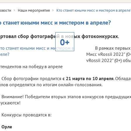
овости
Наши мероприятия
Кто станет юными мисс и мистером в апреле
о станет юными мисс и мистером в апреле?
артовал сбор фотографий в новых фотоконкурсах.
0+
В рамках первых
Мисс vRossii 2022" (
vRossii 2022" (0+) об
тендентов на победу в апреле
Сбор фотографии продлится
с 21 марта по 10 апреля
. Облад
улов определятся по итогам онлайн-голосования.
Внимание! Победители вторых этапов конкурсов предыдущих 
ускаются!
Конкурсы проводятся в:
Орле