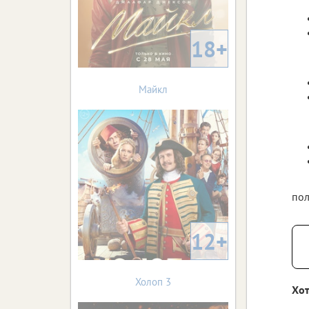
18+
Майкл
пол
12+
Холоп 3
Хот