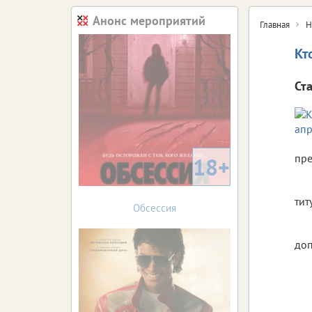
Анонс мероприятий
Главная
Н
Кт
Ст
пре
18+
тит
Обсессия
доп