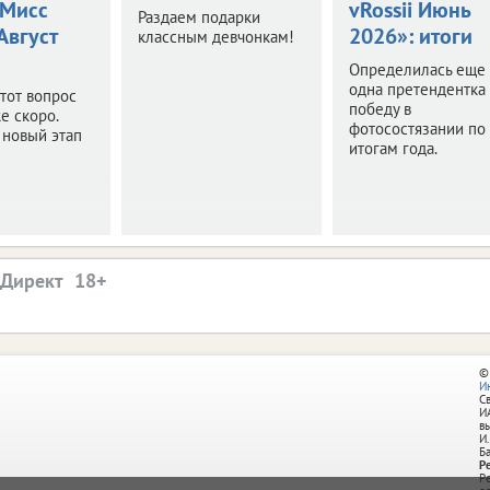
Мисс
vRossii Июнь
Раздаем подарки
 Август
2026»: итоги
классным девчонкам!
Определилась еще
одна претендентка
этот вопрос
победу в
е скоро.
фотосостязании по
 новый этап
итогам года.
.Директ
©
И
С
И
в
И.
Б
Р
Р