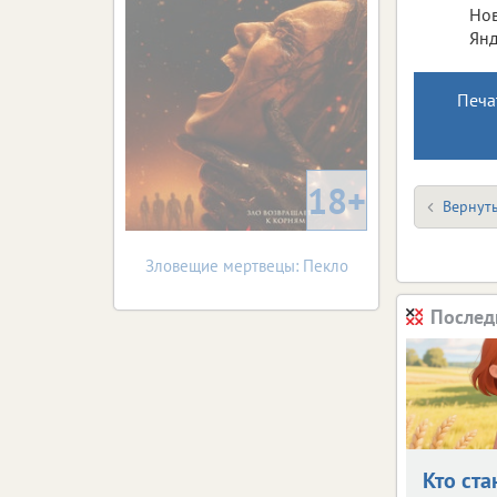
Нов
Янд
Печа
18+
Вернуть
Зловещие мертвецы: Пекло
Послед
Кто ста