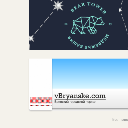
Все ново