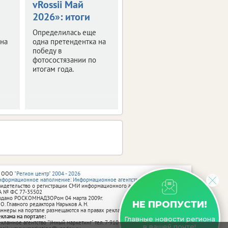
vRossii Май
из Орла
2026»: итоги
получила
подарок
Определилась еще
 на
одна претендентка на
Состоялось
победу в
награждение
фотосостязании по
победительницы
итогам года.
конкурса «Юная Мисс
vRossii Апрель 2026».
 ООО
"Регион центр" 2004 - 2026
нформационное наполнение: Информационное агентство vRossii.ru
видетельство о регистрации СМИ информационного агентства vRossii.ru
А № ФС 77‑35502
ыдано РОСКОМНАДЗОРом 04 марта 2009г.
НЕ ПРОПУСТИ!
 О. Главного редактора Нарыков А. Н.
аннеры на портале размещаются на правах рекламы.
еклама на портале:
Главные новости региона
екламное агентство "Умный маркетинг" тел. 7-910-267-70-40,
в вашей почте!