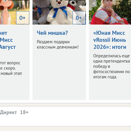
0+
0+
нет
Чей мишка?
«Юная Мисс
Мисс
vRossii Июнь
Раздаем подарки
 Август
2026»: итоги
классным девчонкам!
Определилась еще
одна претендентка
этот вопрос
победу в
е скоро.
фотосостязании по
 новый этап
итогам года.
.Директ