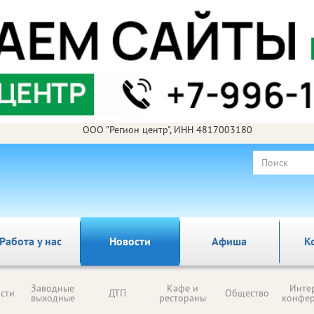
ООО "Регион центр", ИНН 4817003180
Работа у нас
Новости
Афиша
К
Заводные
Кафе и
Инте
сти
ДТП
Общество
выходные
рестораны
конфе