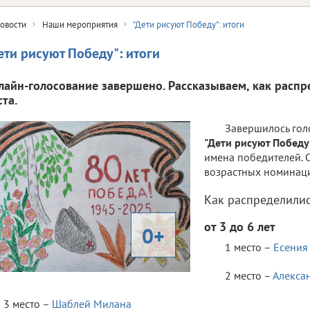
овости
Наши мероприятия
"Дети рисуют Победу": итоги
ети рисуют Победу": итоги
лайн-голосование завершено. Рассказываем, как расп
та.
Завершилось гол
"Дети рисуют Победу
имена победителей. 
возрастных номинаци
Как распределилис
от 3 до 6 лет
0+
1 место –
Есения
2 место –
Алекса
3 место –
Шаблей Милана