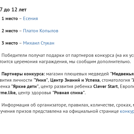
7 до 12 лет
1 место
–
Есения
2 место
–
Платон Копылов
3 место
–
Михаил Стукан
Победители получат подарки от партнеров конкурса (на их усм
тоится церемония награждения, мы сообщим дополнительно.
Партнеры конкурса:
магазин плюшевых медведей
"Медвежья
вития личности
"Умия"
,
Центр Знаний и Успеха
, стоматология
"
бенка
"Яркие дети"
, центр развития ребенка
Clever Start
, Евро
me.like,
центр здоровья
"Ровная спина"
.
Информация об организаторе, правилах, количестве, сроках, 
учения призов представлена на официальной странице
конку