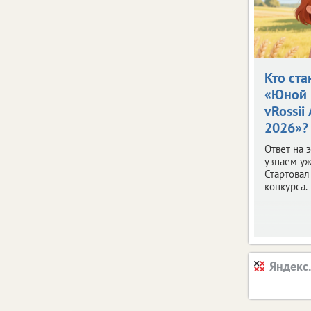
Кто ста
«Юной 
vRossii
2026»?
Ответ на 
узнаем уж
Стартовал
конкурса.
Яндекс