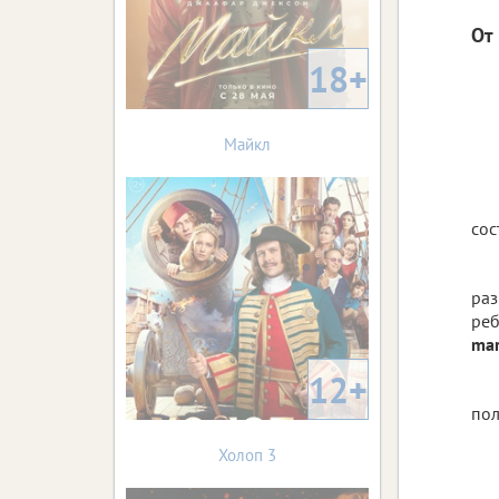
От 
18+
Майкл
сос
раз
ре
mar
12+
пол
Холоп 3