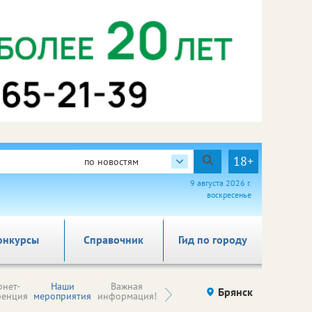
18+
по новостям
9 августа 2026 г.
воскресенье
онкурсы
Справочник
Гид по городу
Н
рнет-
Наши
Важная
Происшествия
Брянск
Здоровье
комп
ренция
мероприятия
информация!
п
ре