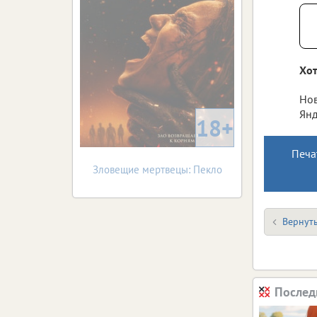
Хот
Нов
Янд
18+
Печа
Зловещие мертвецы: Пекло
Вернуть
Послед