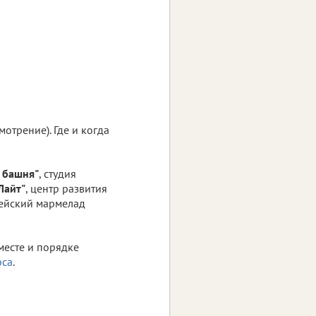
отрение). Где и когда
 башня"
, студия
Лайт"
, центр развития
пейский мармелад
месте и порядке
рса
.