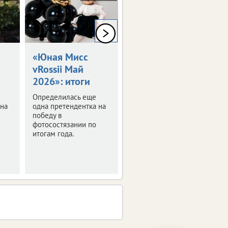
0+
0+
«Юная Мисс
«Голубоглазка»
vRossii Май
из Орла
2026»: итоги
получила
подарок
Определилась еще
 на
одна претендентка на
Состоялось
победу в
награждение
фотосостязании по
победительницы
итогам года.
конкурса «Юная Мисс
vRossii Апрель 2026».