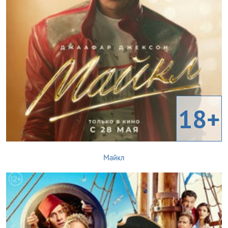
18+
Майкл