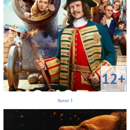
12+
Холоп 3