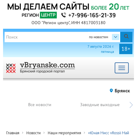
ООО "Регион центр", ИНН 4817003180
по новостям
7 августа 2026 г.
18+
пятница
Toggle
navigat
Брянск
Все новости
Заводные выходные
Главная
Новости
Наши мероприятия
«Юная Мисс vRossii Май