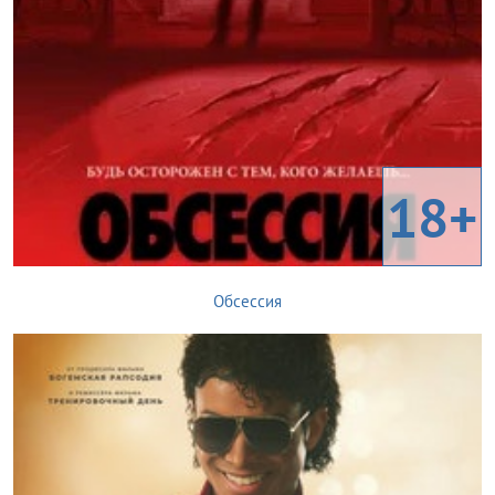
18+
Обсессия