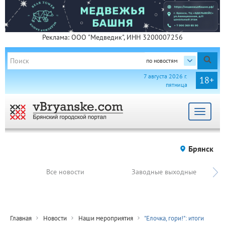
Реклама: ООО "Медведик", ИНН 3200007256
по новостям
7 августа 2026 г.
18+
пятница
Toggle
navigat
Брянск
Все новости
Заводные выходные
Главная
Новости
Наши мероприятия
"Елочка, гори!": итоги