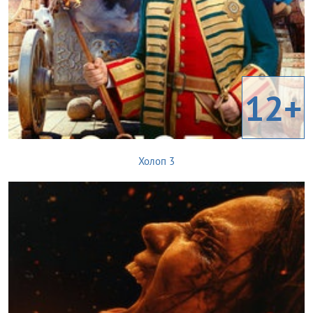
12+
Холоп 3