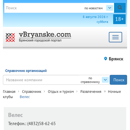
по новостям
8 августа 2026 г.
18+
суббота
Toggle
navigat
Брянск
Справочник организаций
по
справочнику
Главная
Справочник
Отдых и туризм
Развлечения
Ночные
клубы
Велес
Велес
Телефон.:
(4832)58-62-65