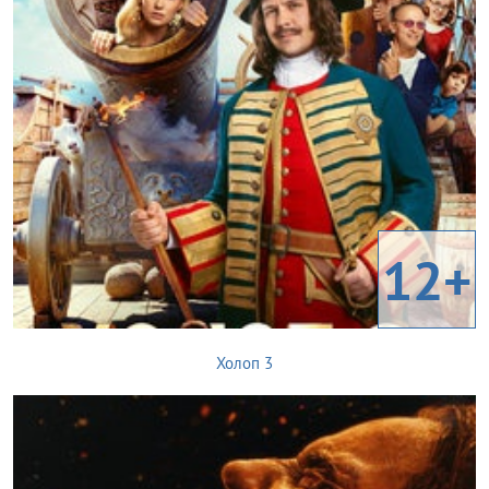
12+
Холоп 3