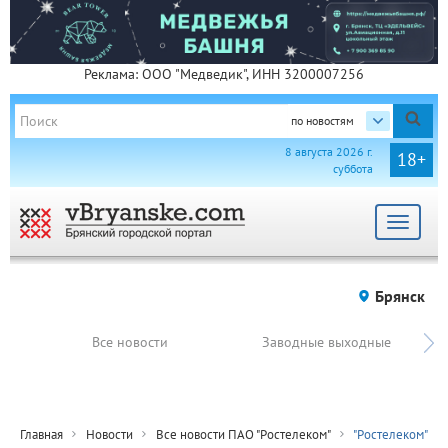
Реклама: ООО "Медведик", ИНН 3200007256
по новостям
8 августа 2026 г.
18+
суббота
Toggle
navigat
Брянск
Все новости
Заводные выходные
Главная
Новости
Все новости ПАО "Ростелеком"
"Ростелеком"