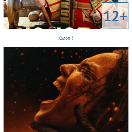
12+
Холоп 3