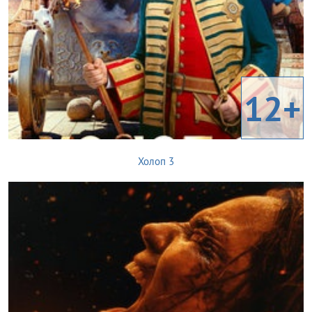
12+
Холоп 3