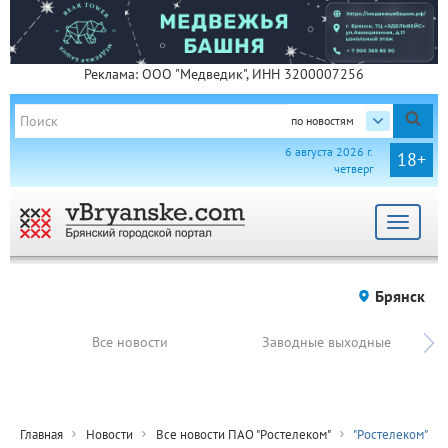
Реклама: ООО "Медведик", ИНН 3200007256
по новостям
6 августа 2026 г.
18+
четверг
Toggle
navigat
Брянск
Все новости
Заводные выходные
Главная
Новости
Все новости ПАО "Ростелеком"
"Ростелеком"