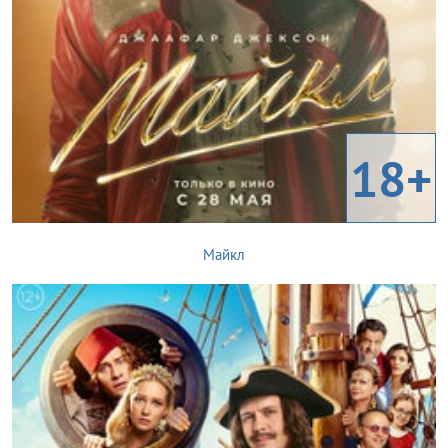
18+
Майкл