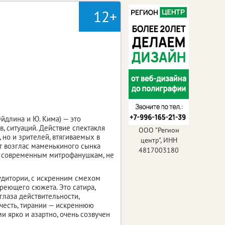
12+
Эйдлина и Ю. Кима) — это
, ситуаций. Действие спектакля
ООО "Регион
 но и зрителей, втягиваемых в
центр", ИНН
от возглас маменькиного сынка
4817003180
и современным митрофанушкам, не
удитории, с искренним смехом
реющего сюжета. Это сатира,
лаза действительности,
 честь, тирании — искреннюю
 ярко и азартно, очень созвучен