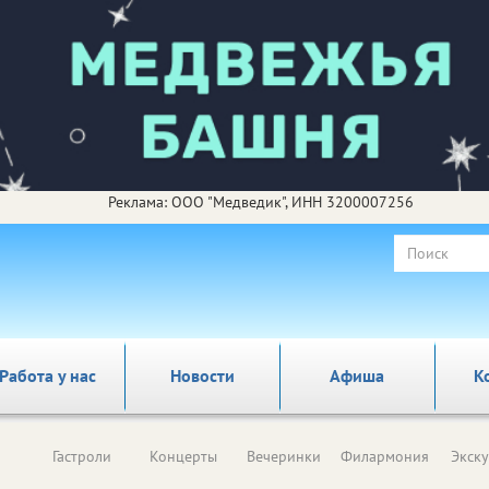
Реклама: ООО "Медведик", ИНН 3200007256
Работа у нас
Новости
Афиша
К
Гастроли
Концерты
Вечеринки
Филармония
Экск