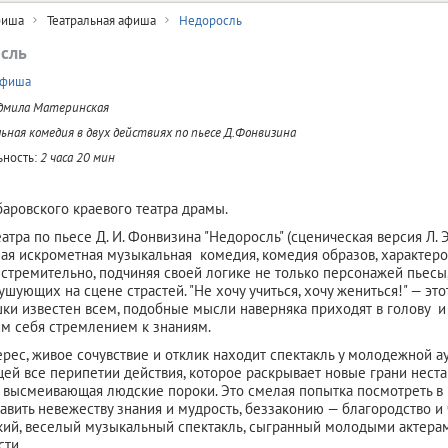
иша
Театральная афиша
Недоросль
сль
афиша
дмила Материнская
ьная комедия в двух действиях по пьесе Д.Фонвизина
ность:
2 часа 20 мин
баровского краевого театра драмы.
еатра по пьесе Д. И. Фонвизина "Недоросль" (сценическая версия Л. 
ая искрометная музыкальная комедия, комедия образов, характеров
 стремительно, подчиняя своей логике не только персонажей пьесы,
ушующих на сцене страстей. "Не хочу учиться, хочу жениться!" — эт
и известен всем, подобные мысли наверняка приходят в голову 
м себя стремлением к знаниям.
рес, живое сочувствие и отклик находит спектакль у молодежной а
й все перипетии действия, которое раскрывает новые грани неста
высмеивающая людские пороки. Это смелая попытка посмотреть в г
авить невежеству знания и мудрость, беззаконию — благородство и
кий, веселый музыкальный спектакль, сыгранный молодыми актерами
ти.