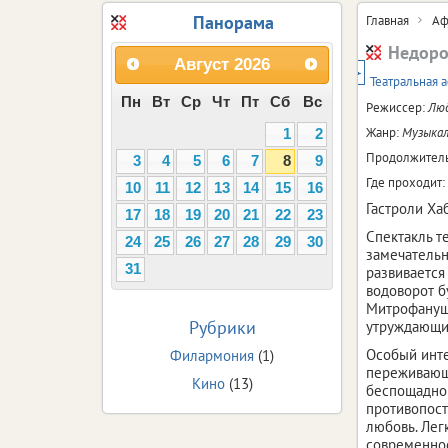
Панорама
Главная
Аф
Недоро
Август
2026
12+
Театральная 
Пн
Вт
Ср
Чт
Пт
Сб
Вс
Режиссер:
Лю
Жанр:
Музыкал
1
2
Продолжитель
3
4
5
6
7
8
9
Где проходит:
10
11
12
13
14
15
16
Гастроли Ха
17
18
19
20
21
22
23
Спектакль т
24
25
26
27
28
29
30
замечательн
31
развивается
водоворот б
Митрофанушк
Рубрики
утруждающи
Особый инте
Филармония
(1)
переживающе
Кино
(13)
беспощадно 
противопост
любовь. Лег
современнос