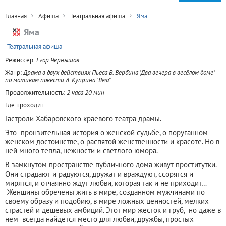
Главная
Афиша
Театральная афиша
Яма
Яма
+
Театральная афиша
Режиссер:
Егор Чернышов
Жанр:
Драма в двух действиях Пьеса В. Вербина "Два вечера в весёлом доме"
по мотивам повести А. Куприна "Яма"
Продолжительность:
2 часа 20 мин
Где проходит:
Гастроли Хабаровского краевого театра драмы.
Это пронзительная история о женской судьбе, о поруганном
женском достоинстве, о распятой женственности и красоте. Но в
ней много тепла, нежности и светлого юмора.
В замкнутом пространстве публичного дома живут проститутки.
Они страдают и радуются, дружат и враждуют, ссорятся и
мирятся, и отчаянно ждут любви, которая так и не приходит…
Женщины обречены жить в мире, созданном мужчинами по
своему образу и подобию, в мире ложных ценностей, мелких
страстей и дешёвых амбиций. Этот мир жесток и груб, но даже в
нём всегда найдется место для любви, дружбы, простых