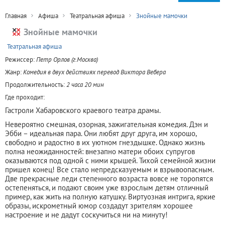
Главная
Афиша
Театральная афиша
Знойные мамочки
Знойные мамочки
+
Театральная афиша
Режиссер:
Петр Орлов (г.Москва)
Жанр:
Комедия в двух действиях перевод Виктора Вебера
Продолжительность:
2 часа 20 мин
Где проходит:
Гастроли Хабаровского краевого театра драмы.
Невероятно смешная, озорная, зажигательная комедия. Дэн и
Эбби – идеальная пара. Они любят друг друга, им хорошо,
свободно и радостно в их уютном гнездышке. Однако жизнь
полна неожиданностей: внезапно матери обоих супругов
оказываются под одной с ними крышей. Тихой семейной жизни
пришел конец! Все стало непредсказуемым и взрывоопасным.
Две прекрасные леди степенного возраста вовсе не торопятся
остепеняться, и подают своим уже взрослым детям отличный
пример, как жить на полную катушку. Виртуозная интрига, яркие
образы, искрометный юмор создадут зрителям хорошее
настроение и не дадут соскучиться ни на минуту!