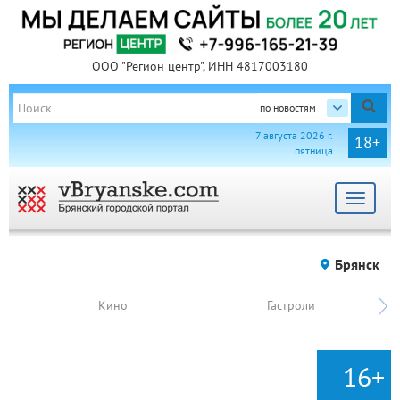
ООО "Регион центр", ИНН 4817003180
по новостям
7 августа 2026 г.
18+
пятница
Toggle
navigat
Брянск
Кино
Гастроли
16+