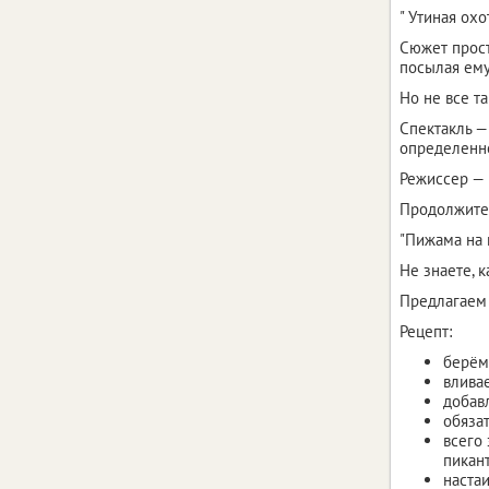
" Утиная ох
Сюжет прост
посылая ему
Но не все та
Спектакль —
определенно
Режиссер —
Продолжител
"Пижама на
Не знаете, к
Предлагаем 
Рецепт:
берём
влива
добав
обязат
всего
пикан
настаи