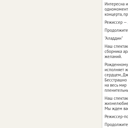
Интересна и
одномоментн
концерта, п
Режиссер —
Продолжител
"Аладдин"
Наш спектак
сборника ар
желаний.
Рожденному 
исполняет ж
сердцем, Дж
Бесстрашно 
на весь мир
пленительны
Наш спектак
жизнелюбием
Мы ждем ва
Режиссер-п
Продолжител