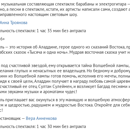
 музыкальная составляющая спектакля: барабаны и электрогитара —
о, а песни в спектакле, кстати, их артисты написали сами, создают
риправленного настоящим световым шоу.
Анна Троянова
ьность спектакля: 1 час 35 мин без антракта
 6+
ль — это история об Аладдине, герое одного из сказаний Востока, 
абских сказок «Тысяча и одна ночь». Мудрая восточная сказка учит 
под счастливой звездой, ему открывается тайна Волшебной лампы, 
елания глупых и ненасытных ее владельцев. Но бедному и добром
инн из Волшебной лампы готов помочь, исполнив его мечты, полны
идя к своей цели, Аладдин получает в награду любовь самой царевны
 счастливый ее отец Султан Сулеймен, и возликует Багдад песнями и
ми звуками музыки и ароматами чудес!
ль приглашает вас окунуться в эту манящую и волшебную атмосфер
 и щедростью, радушием и мудростью Востока. Откройте для себя
с!
остановщик —
Вера Анненкова
ьность спектакля: 1 час 30 мин без антракта