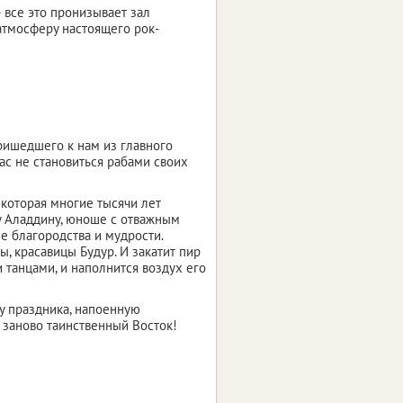
 все это пронизывает зал
 атмосферу настоящего рок-
пришедшего к нам из главного
нас не становиться рабами своих
которая многие тысячи лет
у Аладдину, юноше с отважным
е благородства и мудрости.
, красавицы Будур. И закатит пир
 танцами, и наполнится воздух его
у праздника, напоенную
 заново таинственный Восток!