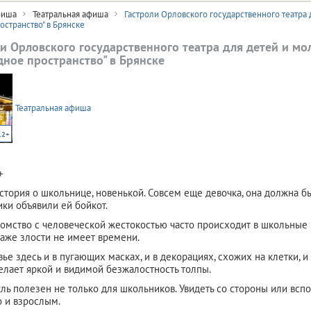
иша
Театральная афиша
Гастроли Орловского государственного театра
остранство" в Брянске
ли Орловского государственного театра для детей и м
дное пространство" в Брянске
Театральная афиша
12+
+
история о школьнице, новенькой. Совсем еще девочка, она должна бы
ки объявили ей бойкот.
омство с человеческой жестокостью часто происходит в школьные
даже злости не имеет времени.
ье здесь и в пугающих масках, и в декорациях, схожих на клетки, и 
елает яркой и видимой безжалостность толпы.
кль полезен не только для школьников. Увидеть со стороны или вспо
 и взрослым.