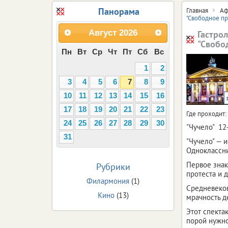
Панорама
Главная
Аф
"Свободное пр
Август
2026
Гастро
"Свобо
Пн
Вт
Ср
Чт
Пт
Сб
Вс
1
2
3
4
5
6
7
8
9
10
11
12
13
14
15
16
17
18
19
20
21
22
23
Где проходит:
24
25
26
27
28
29
30
"Чучело" 12
31
"Чучело" — 
Одноклассни
Первое знак
Рубрики
протеста и 
Филармония
(1)
Средневеков
Кино
(13)
мрачность д
Этот спекта
порой нужно