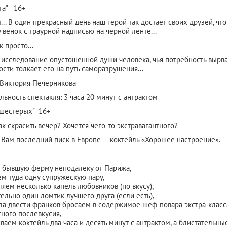
ота" 16+
... В один прекрасный день наш герой так достаёт своих друзей, чт
 венок с траурной надписью на чёрной ленте...
к просто...
 исследование опустошенной души человека, чья потребность вырва
сти толкает его на путь саморазрушения...
 Виктория Печерникова
ьность спектакля: 3 часа 20 минут с антрактом
 шестерых" 16+
ак скрасить вечер? Хочется чего-то экстравагантного?
Вам последний писк в Европе — коктейль «Хорошее настроение».
 бывшую ферму неподалёку от Парижа,
ем туда одну супружескую пару,
ляем несколько капель любовников (по вкусу),
ельно один ломтик лучшего друга (если есть),
 за двести франков бросаем в содержимое шеф-повара экстра-класс
тного послевкусия,
ваем коктейль два часа и десять минут с антрактом, а блистательн