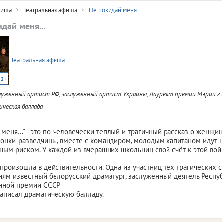
иша
Театральная афиша
Не покидай меня...
дай меня...
Театральная афиша
12+
луженный артист РФ, заслуженный артист Украины, Лауреат премии Мэрии г.
ческая баллада
 меня…" - это по-человечески теплый и трагичный рассказ о женщин
онки-разведчицы, вместе с командиром, молодым капитаном идут н
ным риском. У каждой из вчерашних школьниц свой счёт к этой вой
 произошла в действительности. Одна из участниц тех трагических 
ям известный белорусский драматург, заслуженный деятель Респуб
енной премии СССР
написал драматическую балладу.