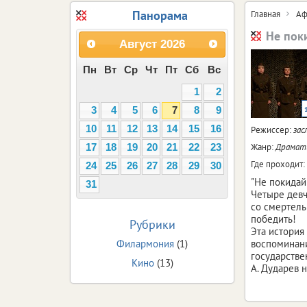
Панорама
Главная
Аф
Не поки
Август
2026
Пн
Вт
Ср
Чт
Пт
Сб
Вс
1
2
3
4
5
6
7
8
9
10
11
12
13
14
15
16
Режиссер:
зас
Жанр:
Драмати
17
18
19
20
21
22
23
Где проходит:
24
25
26
27
28
29
30
"Не покидай
31
Четыре девч
со смертель
победить!
Рубрики
Эта история
Филармония
(1)
воспоминани
государств
Кино
(13)
А. Дударев 