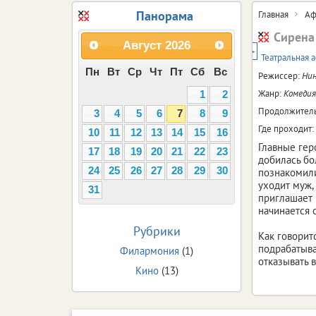
Панорама
Главная
Аф
Сирена
Август
2026
16+
Театральная 
Пн
Вт
Ср
Чт
Пт
Сб
Вс
Режиссер:
Нин
Жанр:
Комедия
1
2
Продолжитель
3
4
5
6
7
8
9
Где проходит:
10
11
12
13
14
15
16
Главные гер
17
18
19
20
21
22
23
добилась бо
24
25
26
27
28
29
30
познакомили
уходит муж, 
31
приглашает 
начинается
Рубрики
Как говорит
подрабатыва
Филармония
(1)
отказывать в
Кино
(13)