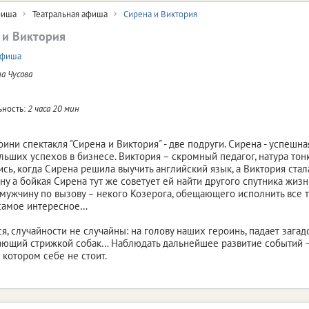
иша
Театральная афиша
Сирена и Виктория
 и Виктория
афиша
а Чусова
ность:
2 часа 20 мин
оини спектакля "Сирена и Виктория" - две подруги. Сирена - успешн
льших успехов в бизнесе. Виктория – скромный педагог, натура тон
сь, когда Сирена решила выучить английский язык, а Виктория стал
ну а бойкая Сирена тут же советует ей найти другого спутника жизни
мужчину по вызову – некого Козерога, обещающего исполнить все т
 самое интересное…
ся, случайности не случайны: на голову наших героинь, падает загад
ющий стрижкой собак… Наблюдать дальнейшее развитие событий –
 котором себе не стоит.