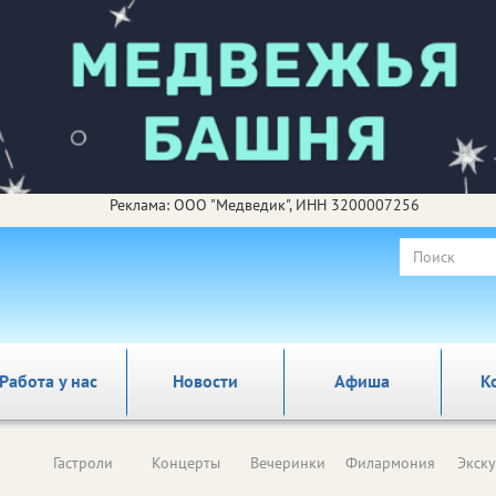
Реклама: ООО "Медведик", ИНН 3200007256
Работа у нас
Новости
Афиша
К
Гастроли
Концерты
Вечеринки
Филармония
Экск