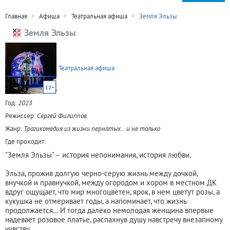
Главная
Афиша
Театральная афиша
Земля Эльзы
Земля Эльзы
Театральная афиша
12+
Год:
2023
Режиссер:
Сергей Филиппов
Жанр:
Трагикомедия из жизни пернатых... и не только
Где проходит:
"Земля Эльзы" – история непонимания, история любви.
Эльза, прожив долгую черно-серую жизнь между дочкой,
внучкой и правнучкой, между огородом и хором в местном ДК
вдруг ощущает, что мир многоцветен, ярок, в нем цветут розы, а
кукушка не отмеривает годы, а напоминает, что жизнь
продолжается… И тогда далеко немолодая женщина впервые
надевает розовое платье, распахнув душу навстречу внезапному
чувству.