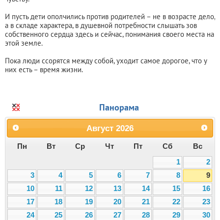
И пусть дети ополчились против родителей – не в возрасте дело,
а в складе характера, в душевной потребности слышать зов
собственного сердца здесь и сейчас, понимания своего места на
этой земле.
Пока люди ссорятся между собой, уходит самое дорогое, что у
них есть – время жизни.
Панорама
Август
2026
Пн
Вт
Ср
Чт
Пт
Сб
Вс
1
2
3
4
5
6
7
8
9
10
11
12
13
14
15
16
17
18
19
20
21
22
23
24
25
26
27
28
29
30