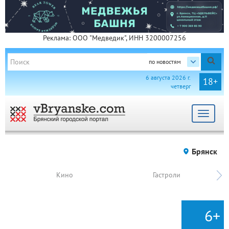
Реклама: ООО "Медведик", ИНН 3200007256
по новостям
6 августа 2026 г.
18+
четверг
Toggle
navigat
Брянск
Кино
Гастроли
6+