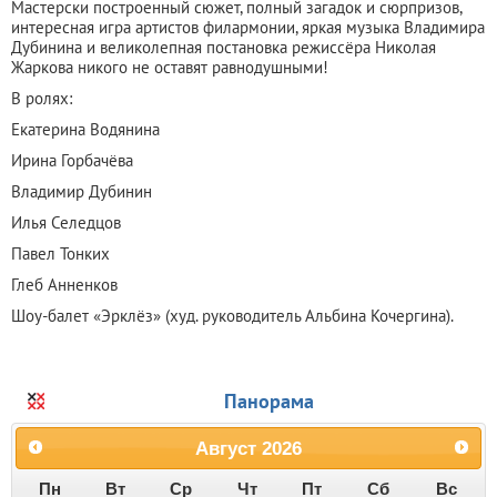
Мастерски построенный сюжет, полный загадок и сюрпризов,
интересная игра артистов филармонии, яркая музыка Владимира
Дубинина и великолепная постановка режиссёра Николая
Жаркова никого не оставят равнодушными!
В ролях:
Екатерина Водянина
Ирина Горбачёва
Владимир Дубинин
Илья Селедцов
Павел Тонких
Глеб Анненков
Шоу-балет «Эрклёз» (худ. руководитель Альбина Кочергина).
Панорама
Август
2026
Пн
Вт
Ср
Чт
Пт
Сб
Вс