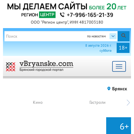
ООО "Регион центр", ИНН 4817003180
по новостям
8 августа 2026 г.
18+
суббота
Toggle
navigat
Брянск
Кино
Гастроли
6+