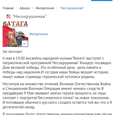
Главная
Афиша
Филармония
"Несокрушимая"
"Несокрушимая"
Филармония
6+
Где проходит:
6 мая в 19.00 ансамбль народной музыки"Ватага" выступит с
патриотической программой"Несокрушимая". Концерт посвящен
Дню великой победы. Это особенный день - день памяти и
победы над нацизмом.И сегодня наши бойцы вершат историю,
пишут новые страницы героической летописи родины.
Несмотря на множество отличий, Великая Отечественная Война
и Специальная Военная Операция имеют немало сходств. В
преддверии 9 Мая оживают имена героев прошлого, их лица
смотрят с портретов"Бессмертного полка" на новое поколение.
И мотивация обычного русского солдата остается той же, что и 8
десятилетий назад.
В программе будут представлены военно-патриотические песни,