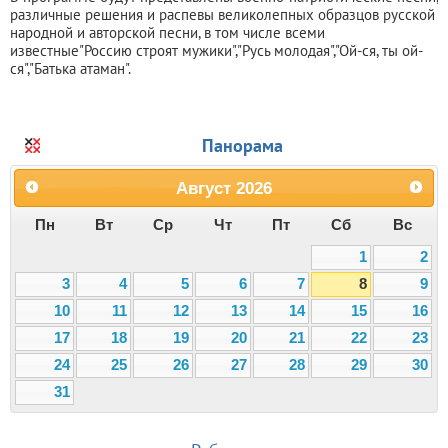
различные решения и распевы великолепных образцов русской
народной и авторской песни, в том числе всеми
известные"Россию строят мужики","Русь молодая","Ой-ся, ты ой-
ся","Батька атаман".
Панорама
Август
2026
Пн
Вт
Ср
Чт
Пт
Сб
Вс
1
2
3
4
5
6
7
8
9
10
11
12
13
14
15
16
17
18
19
20
21
22
23
24
25
26
27
28
29
30
31