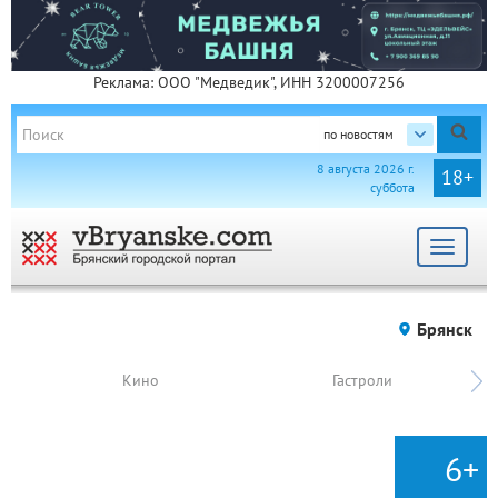
Реклама: ООО "Медведик", ИНН 3200007256
по новостям
8 августа 2026 г.
18+
суббота
Toggle
navigat
Брянск
Кино
Гастроли
6+