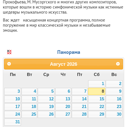
Прокофьева, М. Мусоргского и многих других композиторов,
которые вошли в историю симфонической музыки как истинные
шедевры музыкального искусства.
Вас ждет насыщенная концертная программа, полное
погружение в мир классической музыки и незабываемые
эмоции.
Панорама
Август
2026
Пн
Вт
Ср
Чт
Пт
Сб
Вс
1
2
3
4
5
6
7
8
9
10
11
12
13
14
15
16
17
18
19
20
21
22
23
24
25
26
27
28
29
30
31