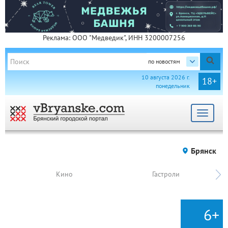
Реклама: ООО "Медведик", ИНН 3200007256
по новостям
10 августа 2026 г.
18+
понедельник
Toggle
navigat
Брянск
Кино
Гастроли
6+