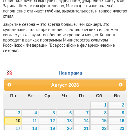
Солисткой вечера выступит лауреат международных конкурсов
Зарина Шиманская (фортепиано, Москва) — пианистка, чьё
исполнение отличает глубина, выразительность и тонкое чувство
стиля.
Закрытие сезона — это всегда больше, чем концерт. Это
кульминация, точка притяжения всех творческих сил, момент,
когда музыка звучит особенно искренне и мощно. Концерт
проходит в рамках программы Министерства культуры
Российской Федерации "Всероссийские филармонические
сезоны".
Панорама
Август
2026
Пн
Вт
Ср
Чт
Пт
Сб
Вс
1
2
3
4
5
6
7
8
9
10
11
12
13
14
15
16
17
18
19
20
21
22
23