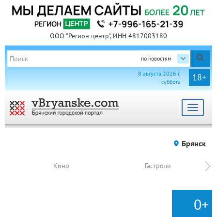
ООО "Регион центр", ИНН 4817003180
по новостям
8 августа 2026 г.
18+
суббота
Toggle
navigat
Брянск
Кино
Гастроли
0+