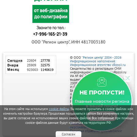
ООО "Регион центр", ИНН 4817003180
© ООО
"Регион центр" 2004 - 2026
Информационное наполнение:
Информационное агентство vRossii.ru
Свидетельство о регистрации СМИ
информационного агентства vRossii.ru
ИА № ФС 77‑35502
выдано РОСКОМНАДЗОРом 04 марта
2009г.
И. О. Главного редактора Нарыков А. Н.
Баннеры на портале размещаются на
НЕ ПРОПУСТИ!
правах рекламы.
Реклама на портале:
Главные новости региона
Рекламное агентство "Умный маркетинг"
тел. 7-910-267-70-40,
в вашей почте!
email: umnyy.marketing@yandex.ru
На этом сайте мы используем
cookie-файлы
. Вы можете прочитать о cookie-файлах или
Отдельные публикации могут содержать
изменить настройки браузера. Продолжая пользоваться сайтом без изменения настроек,
информацию, не предназначенную для
ПОДПИСАТЬСЯ
вы даете согласие на использование ваших cookie-файлов. Все собранные при помощи
пользователей до 18 лет.
cookie-файлов данные будут храниться на территории РФ.
Политика в отношении обработки
персональных данных
Политика обработки файлов cookie
Согласен