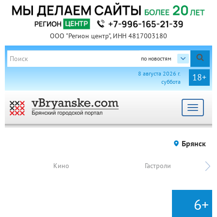
ООО "Регион центр", ИНН 4817003180
по новостям
8 августа 2026 г.
18+
суббота
Toggle
navigat
Брянск
Кино
Гастроли
6+