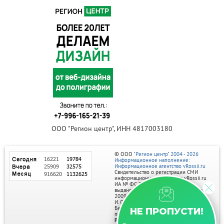
ООО "Регион центр", ИНН 4817003180
© ООО
"Регион центр" 2004 - 2026
Информационное наполнение:
Информационное агентство vRossii.ru
Свидетельство о регистрации СМИ
информационного агентства vRossii.ru
ИА № ФС 77‑35502
выдано РОСКОМНАДЗОРом 04 марта
2009г.
И. О. Главного редактора Нарыков А. Н.
Баннеры на портале размещаются на
НЕ ПРОПУСТИ!
правах рекламы.
Реклама на портале: