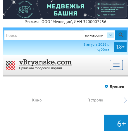
Реклама: ООО "Медведик", ИНН 3200007256
по новостям
8 августа 2026 г.
18+
суббота
Toggle
navigat
Брянск
Кино
Гастроли
6+