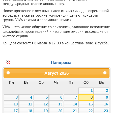
международных телевизионных шоу.
Новое прочтение известных хитов от классики до современной
эстрады, а также авторские композиции делают концерты
группы VIVA яркими и запоминающимися.
VIVA — это живое общение со зрителями, эталонное исполнение
сложнейших произведений и настоящие эмоции, исходящие от
чистого сердца.
Концерт состоится 8 марта в 17-00 в концертном зале "Дружба".
Панорама
Август
2026
Пн
Вт
Ср
Чт
Пт
Сб
Вс
1
2
3
4
5
6
7
8
9
10
11
12
13
14
15
16
17
18
19
20
21
22
23