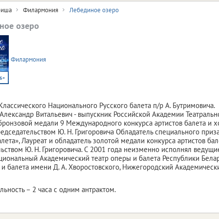
иша
Филармония
Лебединое озеро
ное озеро
Филармония
6+
Классического Национального Русского балета п/р А. Бутримовича.
Александр Витальевич - выпускник Российской Академии Театрально
бронзовой медали 9 Международного конкурса артистов балета и х
редседательством Ю. Н. Григоровича Обладатель специального при
лета», Лауреат и обладатель золотой медали конкурса артистов бал
ьством Ю. Н. Григоровича. С 2001 года неизменно исполнял ведущи
иональный Академический театр оперы и балета Республики Белар
 и балета имени Д. А. Хворостовского, Нижегородский Академически
ьность – 2 часа с одним антрактом.