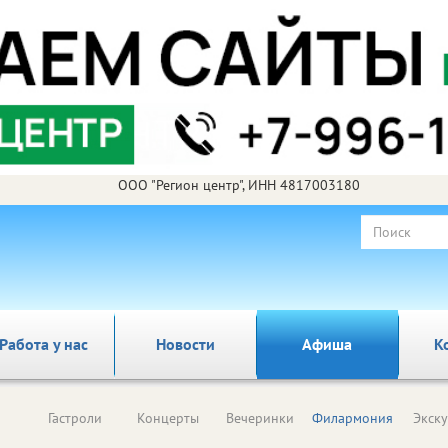
ООО "Регион центр", ИНН 4817003180
Работа у нас
Новости
Афиша
К
Гастроли
Концерты
Вечеринки
Филармония
Экск