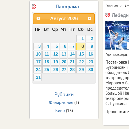
Панорама
Главная
Аф
Лебеди
Август
2026
Пн
Вт
Ср
Чт
Пт
Сб
Вс
1
2
3
4
5
6
7
8
9
10
11
12
13
14
15
16
Где проходит:
Постановка 
17
18
19
20
21
22
23
Бутримович 
24
25
26
27
28
29
30
обладатель 
театр под п
31
Мирового ба
председател
Большой Нац
Рубрики
театр оперы
Филармония
(1)
С. Пушкина.
Кино
(13)
Продолжител