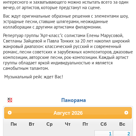
интересного и захватывающего можно испытать всего за один
вечер, от артистов, которые предстанут на сцене.
Вас ждут оригинальные образные решения с элементами шоу,
эстрадные песни, ставшие шлягерами, неожиданные
коллаборации с другими артистами филармонии.
Репертуар группы "Арт-класс"с солистами Елены Марусовой,
Светланы Зайцевой и Павла Тонких за 20 лет накопил широкий
жанровый диапазон: классический русский и современный
романс, песни советских и зарубежных композиторов, джазовые
композиции, авторские песни, рок-композиции. Каждый артист
группы обладает яркой индивидуальностью и является
самобытным талантом.
Музыкальный рейс ждет Вас!
Панорама
Август
2026
Пн
Вт
Ср
Чт
Пт
Сб
Вс
1
2