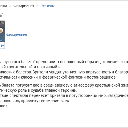
иша
Филармония
"Жизель"
ь"
Филармония
12+
на русского балета" представит совершенный образец академическо
амый трогательный и поэтичный из
ических балетов. Зрители увидят утонченную виртуозность и благор
стильности классики и феерической фантазии постановщиков.
ь балета погрузит вас в средневековую атмосферу крестьянской жизн
гическую роль в судьбе главной героини.
твие спектакля перенесет зрителя в потусторонний мир. Загадочн
словно сон, привлекут внимание всех
ющих.