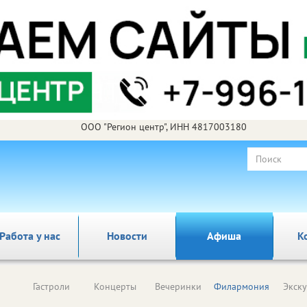
ООО "Регион центр", ИНН 4817003180
Работа у нас
Новости
Афиша
К
Гастроли
Концерты
Вечеринки
Филармония
Экск