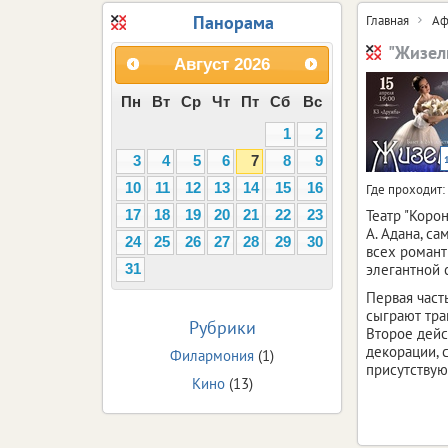
Панорама
Главная
Аф
"Жизел
Август
2026
Пн
Вт
Ср
Чт
Пт
Сб
Вс
1
2
3
4
5
6
7
8
9
10
11
12
13
14
15
16
Где проходит:
Театр "Коро
17
18
19
20
21
22
23
А. Адана, с
24
25
26
27
28
29
30
всех pомант
элегантной 
31
Первая част
сыграют тра
Рубрики
Второе дейс
декорации, 
Филармония
(1)
присутству
Кино
(13)