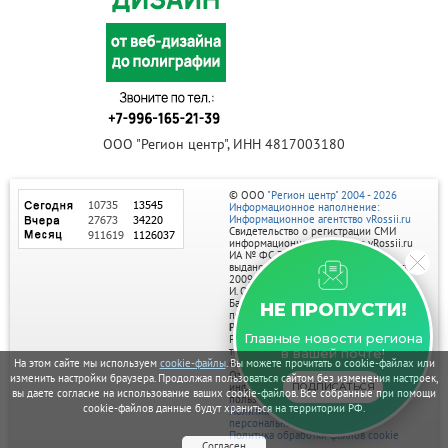
ООО "Регион центр", ИНН 4817003180
© ООО
"Регион центр" 2004 - 2026
Информационное наполнение:
Информационное агентство vRossii.ru
Свидетельство о регистрации СМИ
информационного агентства vRossii.ru
ИА № ФС 77‑35502
выдано РОСКОМНАДЗОРом 04 марта
2009г.
И. О. Главного редактора Нарыков А. Н.
Баннеры на портале размещаются на
НЕ ПРОПУСТИ!
правах рекламы.
Реклама на портале:
Главные новости региона
Рекламное агентство "Умный маркетинг"
тел. 7-910-267-70-40,
в вашей почте!
email: umnyy.marketing@yandex.ru
На этом сайте мы используем
cookie-файлы
. Вы можете прочитать о cookie-файлах или
Отдельные публикации могут содержать
изменить настройки браузера. Продолжая пользоваться сайтом без изменения настроек,
информацию, не предназначенную для
ПОДПИСАТЬСЯ
вы даете согласие на использование ваших cookie-файлов. Все собранные при помощи
пользователей до 18 лет.
cookie-файлов данные будут храниться на территории РФ.
Политика в отношении обработки
персональных данных
Политика обработки файлов cookie
Согласен