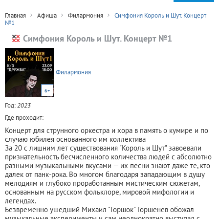
Главная
Афиша
Филармония
Симфония Король и Шут. Концерт
№1
Симфония Король и Шут. Концерт №1
Филармония
6+
Год:
2023
Где проходит:
Концерт для струнного оркестра и хора в память о кумире и по
случаю юбилея основанного им коллектива
За 20 с лишним лет существования "Король и Шут" завоевали
признательность бесчисленного количества людей с абсолютно
разными музыкальными вкусами — их песни знают даже те, кто
далек от панк-рока. Во многом благодаря западающим в душу
мелодиям и глубоко проработанным мистическим сюжетам,
основанным на русском фольклоре, мировой мифологии и
легендах.
Безвременно ушедший Михаил "Горшок" Горшенев обожал
музыкальные эксперименты и сам неоднократно выступал с