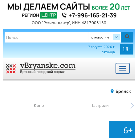
ООО "Регион центр", ИНН 4817003180
по новостям
7 августа 2026 г.
18+
пятница
Toggle
navigat
Брянск
Кино
Гастроли
6+