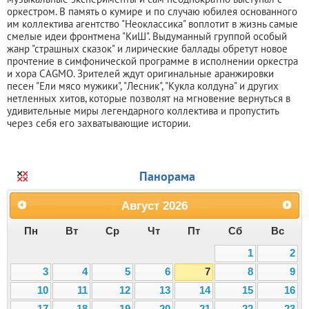
оркестром. В память о кумире и по случаю юбилея основанного
им коллектива агентство "Неоклассика" воплотит в жизнь самые
смелые идеи фронтмена "КиШ". Выдуманный группой особый
жанр "страшных сказок" и лирические баллады обретут новое
прочтение в симфонической программе в исполнении оркестра
и хора CAGMO. Зрителей ждут оригинальные аранжировки
песен "Ели мясо мужики", "Лесник", "Кукла колдуна" и других
нетленных хитов, которые позволят на мгновение вернуться в
удивительные миры легендарного коллектива и пропустить
через себя его захватывающие истории.
Панорама
Август
2026
Пн
Вт
Ср
Чт
Пт
Сб
Вс
1
2
3
4
5
6
7
8
9
10
11
12
13
14
15
16
17
18
19
20
21
22
23