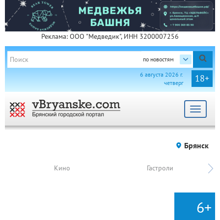
Реклама: ООО "Медведик", ИНН 3200007256
по новостям
6 августа 2026 г.
18+
четверг
Toggle
navigat
Брянск
Кино
Гастроли
6+