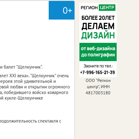
0+
и балет "Щелкунчик".
лет ХХI века». "Щелкунчик" очень
ООО "Регион
героев этой удивительной и
ервой любви и открытии огромного
центр", ИНН
а, победившего войско коварного
4817003180
ой кукле-Щелкунчике
Продолжительность спектакля с