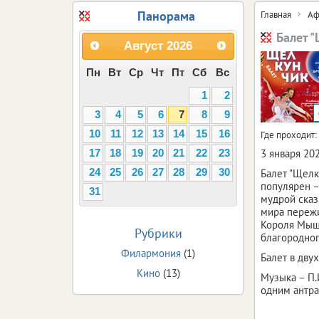
Панорама
Главная
Аф
Балет 
Август
2026
Пн
Вт
Ср
Чт
Пт
Сб
Вс
1
2
3
4
5
6
7
8
9
10
11
12
13
14
15
16
Где проходит:
3 января 20
17
18
19
20
21
22
23
24
25
26
27
28
29
30
Балет "Щелк
популярен –
31
мудрой сказ
мира пережи
Короля Мыше
Рубрики
благородног
Филармония
(1)
Балет в двух
Кино
(13)
Музыка – П.
одним антра