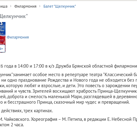
иша
Филармония
Балет "Щелкунчик"
"Щелкунчик"
Филармония
0+
26 года в 14:00 и 17:00 в к/з Дружба Брянской областной филармони
унчик"занимает особое место в репертуаре театра "Классический ба
 ни одно празднование Рождества и Нового года не обходится без 
ки, которую любят и взрослые, и дети. Это повесть о зарождении п
ваний и чувств. Зрителей восхищают храбрость Принца-Щелкунчик
й, доброта и смелость маленькой Мари, разглядевшей в деревянн
о и бесстрашного Принца, сказочный мир чудес и превращений.
 действиях, трех картинах.
И. Чайковского. Хореография – М. Петипа, в редакции Е. Небесной 
ктом 2 часа.