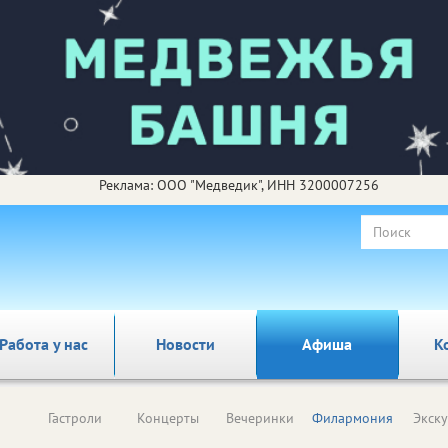
Реклама: ООО "Медведик", ИНН 3200007256
Работа у нас
Новости
Афиша
К
Гастроли
Концерты
Вечеринки
Филармония
Экск