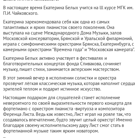
В настоящее время Екатерина Белых учится на lll курсе МГК им.
П.И. Чайковского.
Екатерина зарекомендовала себя как одна из самых
талантливых и ярких пианисток своего поколения. Она
выступала на сцене Международного Дома Музыки, залов
Московской консерватории, Брянской и Уральской филармоний,
играла с симфоническими оркестрами Брянска, Екатеринбурга, с
камерными оркестрами “Времена года” и “Московская камерата”.
Екатерина Белых активно участвует в фестивалях и
благотворительных концертах фонда Спивакова, сочиняет
музыку, пишет стихи, занимается актерским мастерством.
В этот зимний вечер в исполнении солистки и оркестра
прозвучит лёгкая классическая музыка, которая наполнит сердца
зрителей теплом и подарит истинное искусство.
Настоящим подарком для слушателей станет исполнение
невероятного по своей выразительности первого концерта для
фортепиано с оркестром пианиста -виртуоза и композитора
Ференца Листа. Ведь как известно, Лист играл на рояле так, что
создавалось впечатление, будто звучит целый оркестр! Именно
благодаря своему исполнительскому дару Лист смог стать в
фортепианной музыке таким ярким новатором.