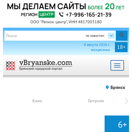
ООО "Регион центр", ИНН 4817003180
по новостям
9 августа 2026 г.
18+
воскресенье
Toggle
navigat
Брянск
Кино
Гастроли
6+