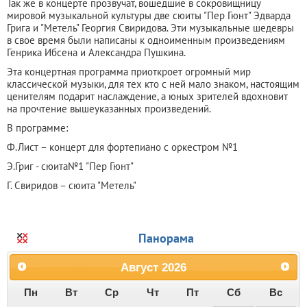
Так же в концерте прозвучат, вошедшие в сокровищницу
мировой музыкальной культуры две сюиты "Пер Гюнт" Эдварда
Грига и "Метель" Георгия Свиридова. Эти музыкальные шедевры
в свое время были написаны к одноименным произведениям
Генрика Ибсена и Александра Пушкина.
Эта концертная программа приоткроет огромный мир
классической музыки, для тех кто с ней мало знаком, настоящим
ценителям подарит наслаждение, а юных зрителей вдохновит
на прочтение вышеуказанных произведений.
В программе:
Ф.Лист – концерт для фортепиано с оркестром №1
Э.Григ - сюита№1 "Пер Гюнт"
Г. Свиридов – сюита "Метель"
Панорама
Август
2026
Пн
Вт
Ср
Чт
Пт
Сб
Вс