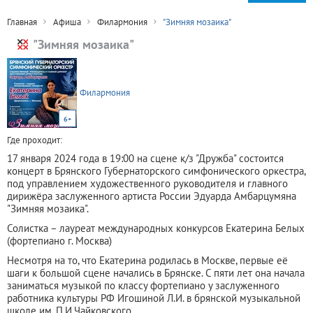
Главная
Афиша
Филармония
"Зимняя мозаика"
"Зимняя мозаика"
Филармония
6+
Где проходит:
17 января 2024 года в 19:00 на сцене к/з "Дружба" состоится
концерт в Брянского Губернаторского симфонического оркестра,
под управлением художественного руководителя и главного
дирижёра заслуженного артиста России Эдуарда Амбарцумяна
"Зимняя мозаика".
Солистка – лауреат международных конкурсов Екатерина Белых
(фортепиано г. Москва)
Несмотря на то, что Екатерина родилась в Москве, первые её
шаги к большой сцене начались в Брянске. С пяти лет она начала
заниматься музыкой по классу фортепиано у заслуженного
работника культуры РФ Игошиной Л.И. в брянской музыкальной
школе им. П.И.Чайковского.