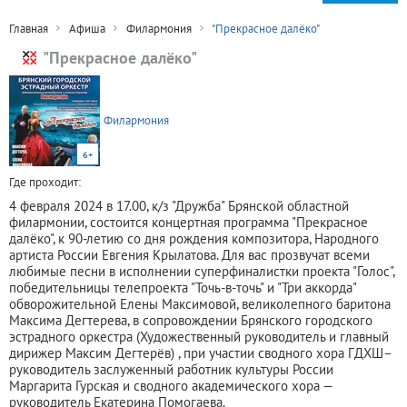
Главная
Афиша
Филармония
"Прекрасное далёко"
"Прекрасное далёко"
Филармония
6+
Где проходит:
4 февраля 2024 в 17.00, к/з "Дружба" Брянской областной
филармонии, состоится концертная программа "Прекрасное
далёко", к 90-летию со дня рождения композитора, Народного
артиста России Евгения Крылатова. Для вас прозвучат всеми
любимые песни в исполнении суперфиналистки проекта "Голос",
победительницы телепроекта "Точь-в-точь" и "Три аккорда"
обворожительной Елены Максимовой, великолепного баритона
Максима Дегтерева, в сопровождении Брянского городского
эстрадного оркестра (Художественный руководитель и главный
дирижер Максим Дегтерёв) , при участии сводного хора ГДХШ–
руководитель заслуженный работник культуры России
Маргарита Гурская и сводного академического хора —
руководитель Екатерина Помогаева.