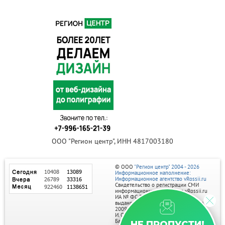
ООО "Регион центр", ИНН 4817003180
© ООО
"Регион центр" 2004 - 2026
Информационное наполнение:
Информационное агентство vRossii.ru
Свидетельство о регистрации СМИ
информационного агентства vRossii.ru
ИА № ФС 77‑35502
выдано РОСКОМНАДЗОРом 04 марта
2009г.
И. О. Главного редактора Нарыков А. Н.
Баннеры на портале размещаются на
НЕ ПРОПУСТИ!