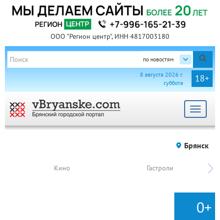
ООО "Регион центр", ИНН 4817003180
по новостям
8 августа 2026 г.
18+
суббота
Toggle
navigat
Брянск
Кино
Гастроли
0+