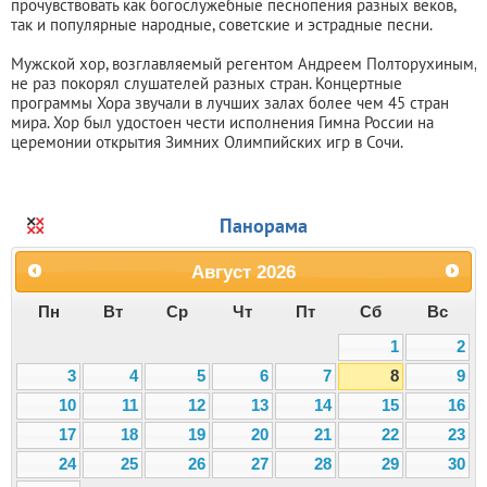
прочувствовать как богослужебные песнопения разных веков,
так и популярные народные, советские и эстрадные песни.
Мужской хор, возглавляемый регентом Андреем Полторухиным,
не раз покорял слушателей разных стран. Концертные
программы Хора звучали в лучших залах более чем 45 стран
мира. Хор был удостоен чести исполнения Гимна России на
церемонии открытия Зимних Олимпийских игр в Сочи.
Панорама
Август
2026
Пн
Вт
Ср
Чт
Пт
Сб
Вс
1
2
3
4
5
6
7
8
9
10
11
12
13
14
15
16
17
18
19
20
21
22
23
24
25
26
27
28
29
30