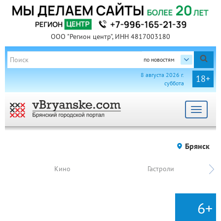
ООО "Регион центр", ИНН 4817003180
по новостям
8 августа 2026 г.
18+
суббота
Toggle
navigat
Брянск
Кино
Гастроли
6+