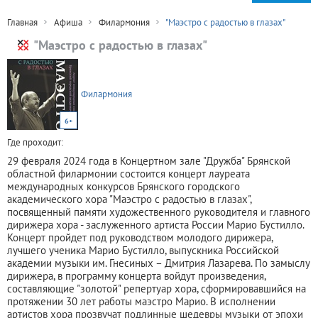
Главная
Афиша
Филармония
"Маэстро с радостью в глазах"
"Маэстро с радостью в глазах"
Филармония
6+
Где проходит:
29 февраля 2024 года в Концертном зале "Дружба" Брянской
областной филармонии состоится концерт лауреата
международных конкурсов Брянского городского
академического хора "Маэстро с радостью в глазах",
посвященный памяти художественного руководителя и главного
дирижера хора - заслуженного артиста России Марио Бустилло.
Концерт пройдет под руководством молодого дирижера,
лучшего ученика Марио Бустилло, выпускника Российской
академии музыки им. Гнесиных ­– Дмитрия Лазарева. По замыслу
дирижера, в программу концерта войдут произведения,
составляющие "золотой" репертуар хора, сформировавшийся на
протяжении 30 лет работы маэстро Марио. В исполнении
артистов хора прозвучат подлинные шедевры музыки от эпохи