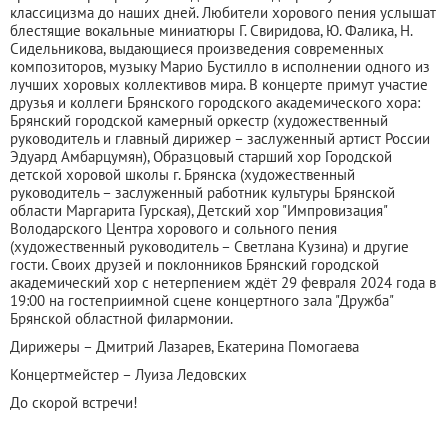
классицизма до наших дней. Любители хорового пения услышат
блестящие вокальные миниатюры Г. Свиридова, Ю. Фалика, Н.
Сидельникова, выдающиеся произведения современных
композиторов, музыку Марио Бустилло в исполнении одного из
лучших хоровых коллективов мира. В концерте примут участие
друзья и коллеги Брянского городского академического хора:
Брянский городской камерный оркестр (художественный
руководитель и главный дирижер – заслуженный артист России
Эдуард Амбарцумян), Образцовый старший хор Городской
детской хоровой школы г. Брянска (художественный
руководитель – заслуженный работник культуры Брянской
области Маргарита Гурская), Детский хор "Импровизация"
Володарского Центра хорового и сольного пения
(художественный руководитель – Светлана Кузина) и другие
гости. Своих друзей и поклонников Брянский городской
академический хор с нетерпением ждёт 29 февраля 2024 года в
19:00 на гостеприимной сцене концертного зала "Дружба"
Брянской областной филармонии.
Дирижеры – Дмитрий Лазарев, Екатерина Помогаева
Концертмейстер – Луиза Ледовских
До скорой встречи!