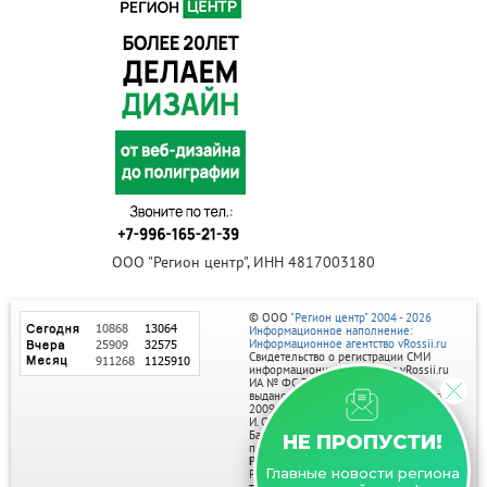
ООО "Регион центр", ИНН 4817003180
© ООО
"Регион центр" 2004 - 2026
Информационное наполнение:
Информационное агентство vRossii.ru
Свидетельство о регистрации СМИ
информационного агентства vRossii.ru
ИА № ФС 77‑35502
выдано РОСКОМНАДЗОРом 04 марта
2009г.
И. О. Главного редактора Нарыков А. Н.
Баннеры на портале размещаются на
НЕ ПРОПУСТИ!
правах рекламы.
Реклама на портале:
Главные новости региона
Рекламное агентство "Умный маркетинг"
тел. 7-910-267-70-40,