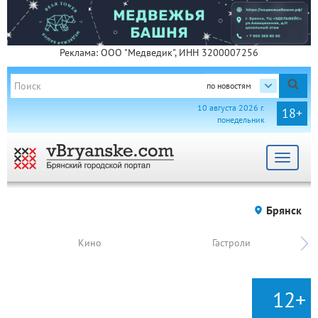
Реклама: ООО "Медведик", ИНН 3200007256
по новостям
10 августа 2026 г.
18+
понедельник
Toggle
navigat
Брянск
Кино
Гастроли
12+