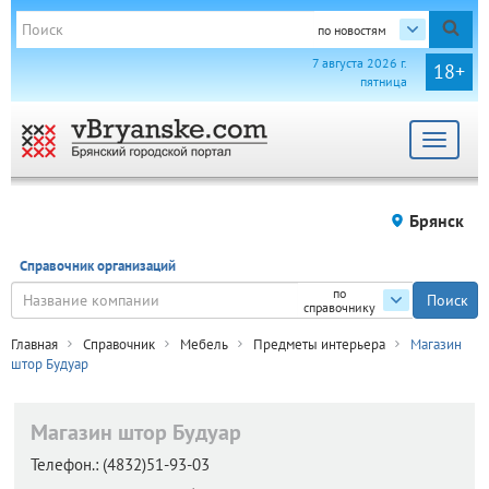
по новостям
7 августа 2026 г.
18+
пятница
Toggle
navigat
Брянск
Справочник организаций
по
справочнику
Главная
Справочник
Мебель
Предметы интерьера
Магазин
штор Будуар
Магазин штор Будуар
Телефон.:
(4832)51-93-03