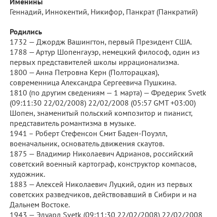
Именины
Геннадий, Иннокентий, Никифор, Панкрат (Панкратий)
Родились
1732 — Джордж Вашингтон, первый Президент США.
1788 — Артур Шопенгауэр, немецкий философ, один из
первых представителей школы иррационализма.
1800 — Анна Петровна Керн (Полторацкая),
современница Александра Сергеевича Пушкина.
1810 (по другим сведениям — 1 марта) — Фредерик Svetk
(09:11:30 22/02/2008) 22/02/2008 (05:57 GMT +03:00)
Шопен, знаменитый польский композитор и пианист,
представитель романтизма в музыке.
1941 – Роберт Стефенсон Смит Баден-Поуэлл,
военачальник, основатель движения скаутов.
1875 — Владимир Николаевич Адрианов, российский
советский военный картограф, конструктор компасов,
художник.
1883 — Алексей Николаевич Луцкий, один из первых
советских разведчиков, действовавший в Сибири и на
Дальнем Востоке.
1943 — Эдуард Svetk (09:11:30 22/02/2008) 22/02/2008