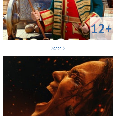
12+
Холоп 3