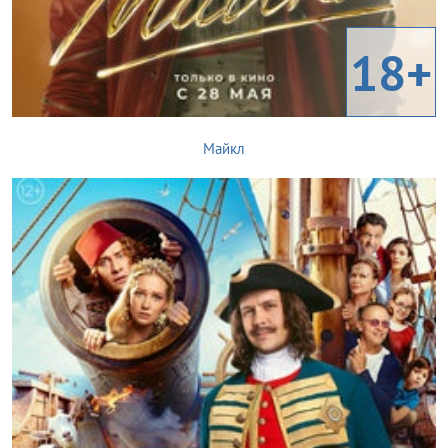
18+
Майкл