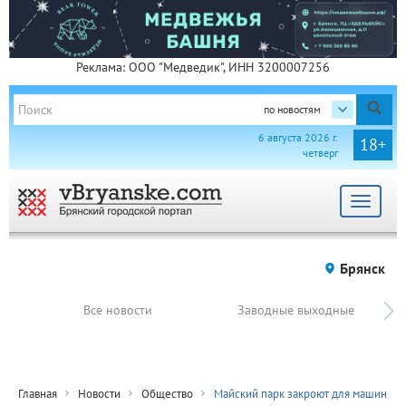
Реклама: ООО "Медведик", ИНН 3200007256
по новостям
6 августа 2026 г.
18+
четверг
Toggle
navigat
Брянск
Все новости
Заводные выходные
Главная
Новости
Общество
Майский парк закроют для машин