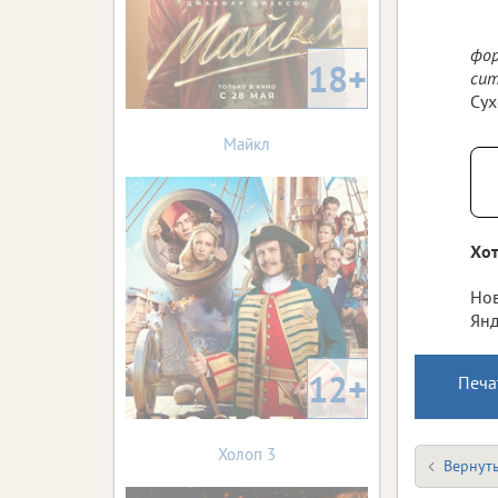
фор
18+
сит
Сух
Майкл
Хот
Нов
Янд
12+
Печа
Холоп 3
Вернуть