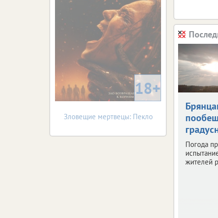
Послед
18+
Брянца
пообещ
Зловещие мертвецы: Пекло
градус
Погода пр
испытани
жителей р