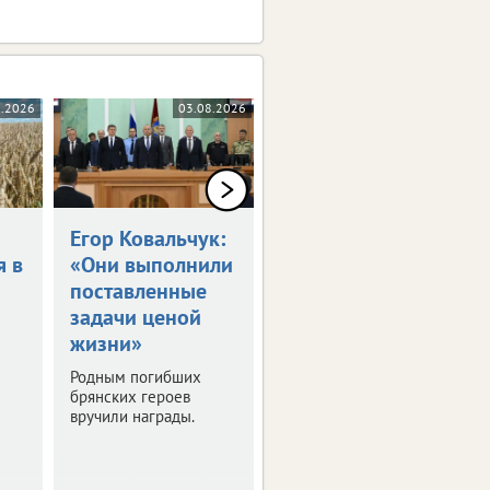
8.2026
03.08.2026
03.08.2026
Егор Ковальчук:
Синоптики
я в
«Они выполнили
пообещали 30-
поставленные
градусную жару
задачи ценой
в ЦФО
жизни»
Выяснили, где будет
особенно жарко. О
Родным погибших
погоде в регионах
брянских героев
присутствия ИА
вручили награды.
vRossii.ru в ближайшие
дни.