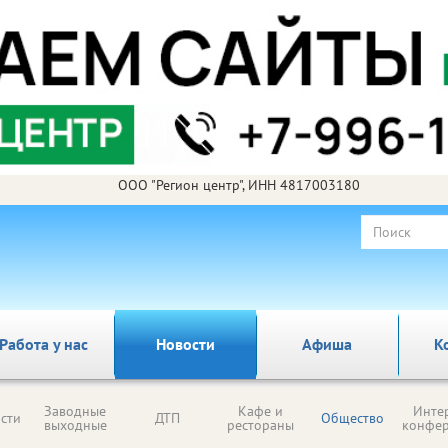
ООО "Регион центр", ИНН 4817003180
Работа у нас
Новости
Афиша
К
Заводные
Кафе и
Инте
сти
ДТП
Общество
выходные
рестораны
конфе