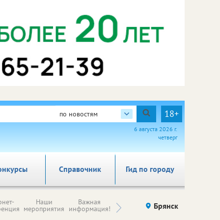
18+
по новостям
6 августа 2026 г.
четверг
онкурсы
Справочник
Гид по городу
Н
рнет-
Наши
Важная
Происшествия
Брянск
Здоровье
комп
ренция
мероприятия
информация!
п
ре