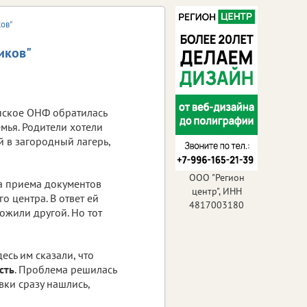
ков"
иков"
нское ОНФ обратилась
мья. Родители хотели
й в загородный лагерь,
ООО "Регион
ла приема документов
центр", ИНН
 центра. В ответ ей
4817003180
ложили другой. Но тот
есь им сказали, что
сть
. Проблема решилась
ки сразу нашлись,