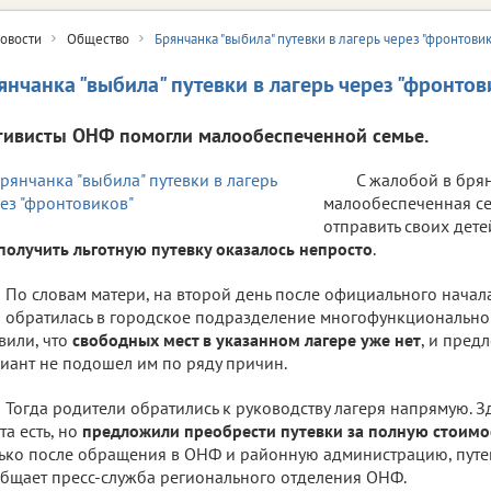
овости
Общество
Брянчанка "выбила" путевки в лагерь через "фронтови
янчанка "выбила" путевки в лагерь через "фронтов
тивисты ОНФ помогли малообеспеченной семье.
С жалобой в бря
малообеспеченная се
отправить своих дете
получить льготную путевку оказалось непросто
.
По словам матери, на второй день после официального нача
 обратилась в городское подразделение многофункционального
вили, что
свободных мест в указанном лагере уже нет
, и пред
иант не подошел им по ряду причин.
Тогда родители обратились к руководству лагеря напрямую. Зд
та есть, но
предложили преобрести путевки за полную стоимо
ько после обращения в ОНФ и районную администрацию, путев
бщает пресс-служба регионального отделения ОНФ.