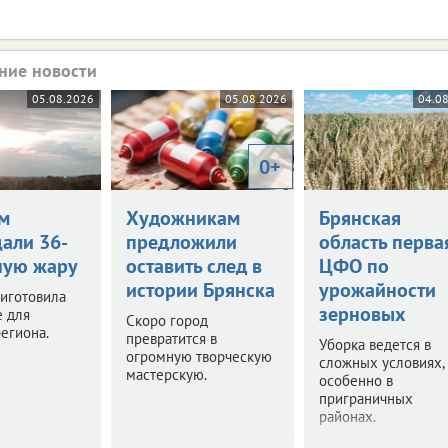
ние новости
05.08.2026
05.08.2026
04.0
0+
м
Художникам
Брянская
али 36-
предложили
область перва
ную жару
оставить след в
ЦФО по
истории Брянска
урожайности
иготовила
зерновых
е для
Скоро город
егиона.
превратится в
Уборка ведется в
огромную творческую
сложных условиях,
мастерскую.
особенно в
приграничных
районах.