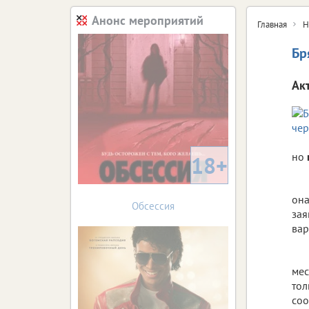
Анонс мероприятий
Главная
Н
Бр
Ак
но
18+
она
Обсессия
зая
вар
мес
тол
соо