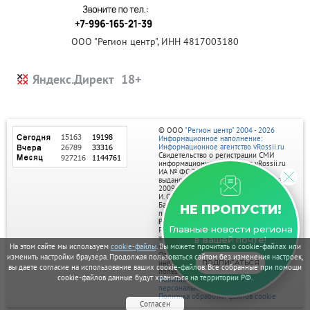
ООО "Регион центр", ИНН 4817003180
Яндекс.Директ
© ООО
"Регион центр" 2004 - 2026
Информационное наполнение:
Информационное агентство vRossii.ru
Свидетельство о регистрации СМИ
информационного агентства vRossii.ru
ИА № ФС 77‑35502
выдано РОСКОМНАДЗОРом 04 марта
2009г.
И. О. Главного редактора Нарыков А. Н.
Баннеры на портале размещаются на
НЕ ПРОПУСТИ!
правах рекламы.
Реклама на портале:
Главные новости региона
Рекламное агентство "Умный маркетинг"
тел. 7-910-267-70-40,
в вашей почте!
email: umnyy.marketing@yandex.ru
На этом сайте мы используем
cookie-файлы
. Вы можете прочитать о cookie-файлах или
Отдельные публикации могут содержать
изменить настройки браузера. Продолжая пользоваться сайтом без изменения настроек,
информацию, не предназначенную для
ПОДПИСАТЬСЯ
вы даете согласие на использование ваших cookie-файлов. Все собранные при помощи
пользователей до 18 лет.
cookie-файлов данные будут храниться на территории РФ.
Политика в отношении обработки
персональных данных
Политика обработки файлов cookie
Согласен