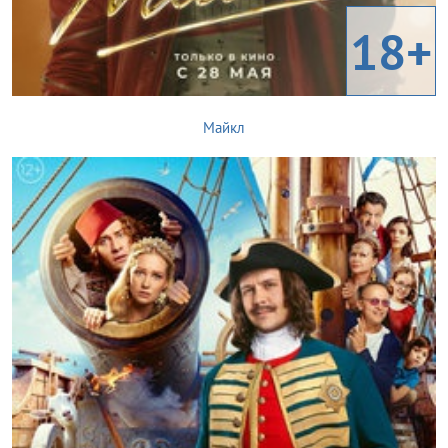
18+
Майкл