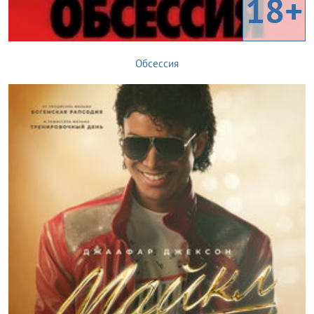
18+
Обсессия