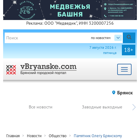
Реклама: ООО "Медведик", ИНН 3200007256
по новостям
7 августа 2026 г.
18+
пятница
Toggle
navigat
Брянск
Все новости
Заводные выходные
Главная
Новости
Общество
Памятник Олегу Брянскому