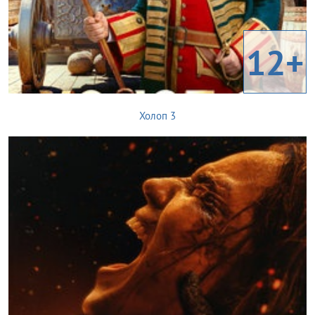
12+
Холоп 3