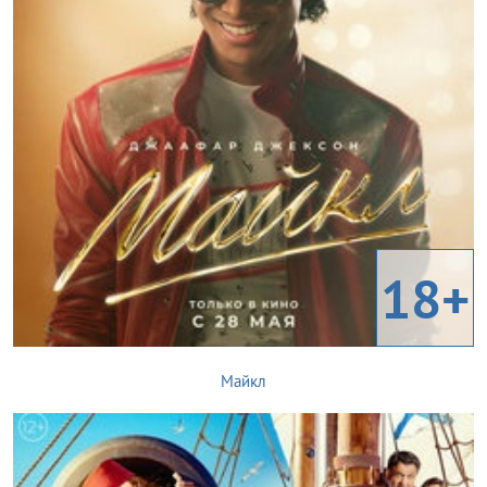
18+
Майкл