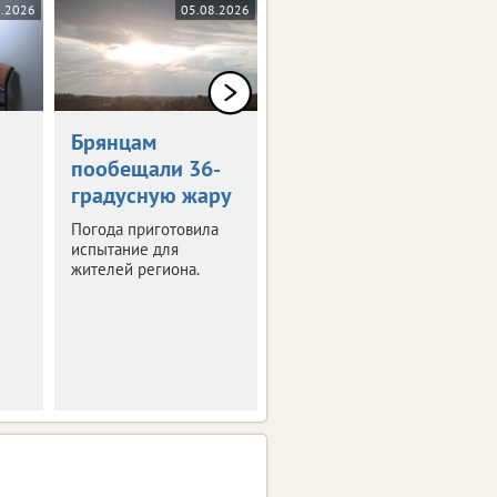
8.2026
05.08.2026
05.08.2026
0+
Брянцам
Художникам
пообещали 36-
предложили
градусную жару
оставить след в
истории Брянска
Погода приготовила
испытание для
Скоро город
жителей региона.
превратится в
огромную творческую
мастерскую.