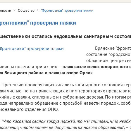
овости
Общество
"Фронтовики" проверили пляжи
ронтовики" проверили пляжи
щественники остались недовольны санитарным состоя
Брянские "фронт
состояние городских 
областном центре сем
ивисты посетили три из них —
пляж возле железнодорожного в
ж Бежицкого района и пляж на озере Орлик
.
Претензии проверяющих касались санитарного состояния тер
жи чистые, но на прилегающих к ним территориях представи
хийные свалки, спиленные и неубранные деревья. По итогам 
ода направлено обращение с просьбой навести порядок, сооб
ионального отделения ОНФ.
"Что касается свалок вокруг пляжей, то мы считаем, что необ
появления, чтобы затем не допустить их нового образования", –