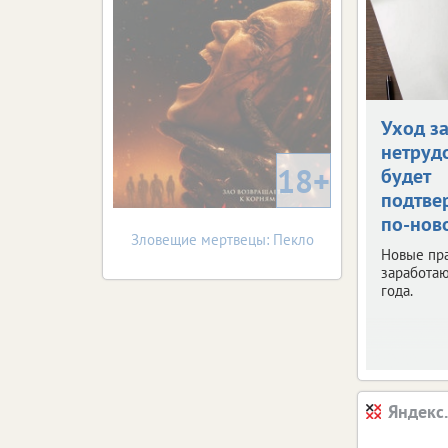
Уход з
нетруд
18+
будет
подтве
по-нов
Зловещие мертвецы: Пекло
Новые пр
заработаю
года.
Яндекс