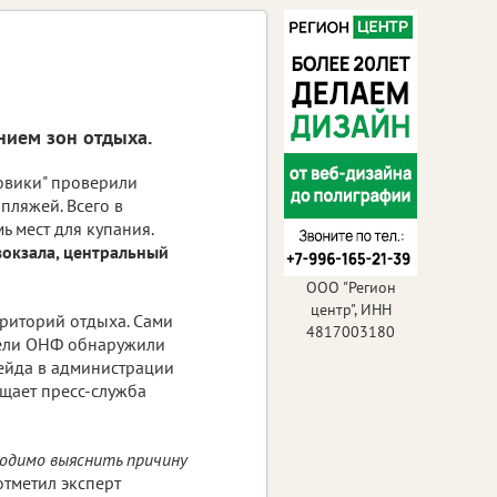
нием зон отдыха.
овики" проверили
пляжей. Всего в
ь мест для купания.
окзала, центральный
ООО "Регион
центр", ИНН
риторий отдыха. Сами
4817003180
тели ОНФ обнаружили
рейда в администрации
щает пресс-служба
ходимо выяснить причину
отметил эксперт