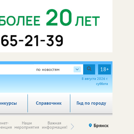
18+
по новостям
8 августа 2026 г.
суббота
онкурсы
Справочник
Гид по городу
Н
рнет-
Наши
Важная
Происшествия
Брянск
Здоровье
комп
ренция
мероприятия
информация!
п
ре