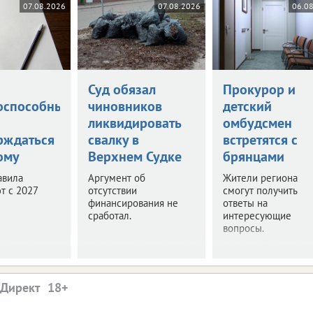
07.08.2026
07.08.2026
06.0
а
Суд обязал
Прокурор и
оспособными
чиновников
детский
ликвидировать
омбудсмен
рждаться
свалку в
встретятся с
ому
Верхнем Судке
брянцами
авила
Аргумент об
Жители региона
т с 2027
отсутствии
смогут получить
финансирования не
ответы на
сработал.
интересующие
вопросы.
.Директ