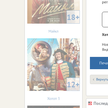
рег
18+
Майкл
Хот
Нов
Янд
Печа
Вернуть
12+
Холоп 3
Послед