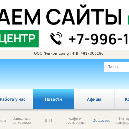
ООО "Регион центр", ИНН 4817003180
Работа у нас
Новости
Афиша
К
Заводные
Кафе и
Инте
сти
ДТП
Общество
выходные
рестораны
конфе