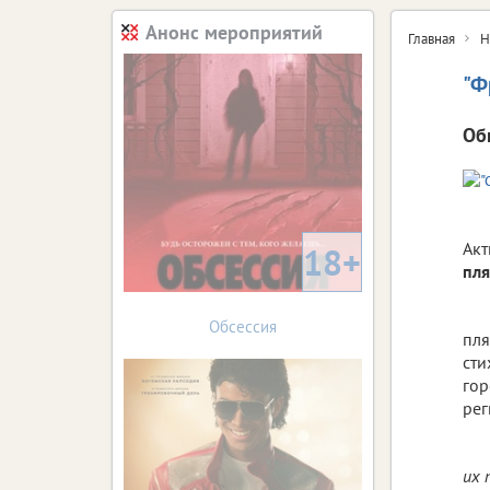
Анонс мероприятий
Главная
Н
"Ф
Об
Акт
18+
пля
Обсессия
пля
сти
гор
рег
их 