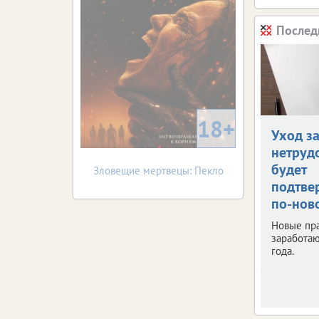
Послед
18+
Уход з
нетруд
будет
Зловещие мертвецы: Пекло
подтве
по-нов
Новые пр
заработаю
года.