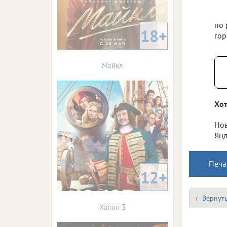
по 
18+
гор
Майкл
Хот
Нов
Янд
Печа
12+
Вернуть
Холоп 3