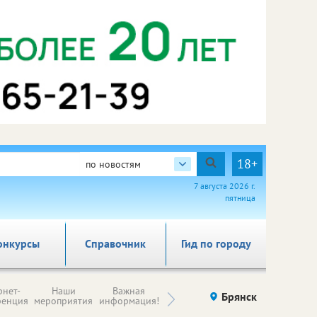
18+
по новостям
7 августа 2026 г.
пятница
онкурсы
Справочник
Гид по городу
Н
рнет-
Наши
Важная
Происшествия
Брянск
Здоровье
комп
ренция
мероприятия
информация!
п
ре