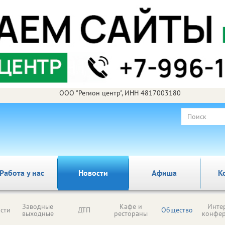
ООО "Регион центр", ИНН 4817003180
Работа у нас
Новости
Афиша
К
Заводные
Кафе и
Инте
сти
ДТП
Общество
выходные
рестораны
конфе