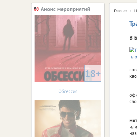
Анонс мероприятий
Главная
Н
Тр
В 
сов
18+
кас
Обсессия
офи
сло
мет
или
наз