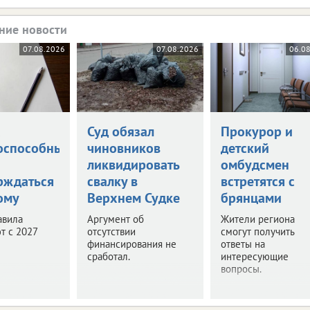
ние новости
07.08.2026
07.08.2026
06.0
а
Суд обязал
Прокурор и
оспособными
чиновников
детский
ликвидировать
омбудсмен
рждаться
свалку в
встретятся с
ому
Верхнем Судке
брянцами
авила
Аргумент об
Жители региона
т с 2027
отсутствии
смогут получить
финансирования не
ответы на
сработал.
интересующие
вопросы.