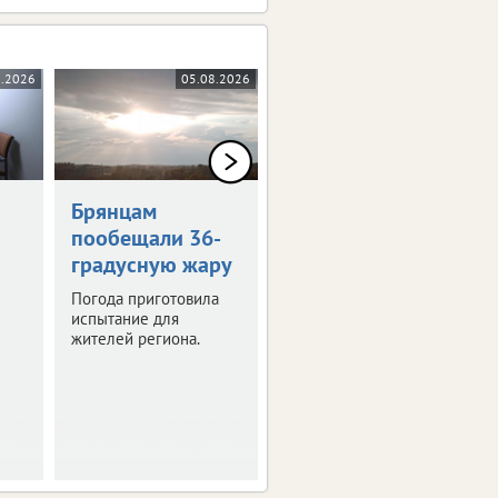
8.2026
05.08.2026
05.08.2026
0+
Брянцам
Художникам
пообещали 36-
предложили
градусную жару
оставить след в
истории Брянска
Погода приготовила
испытание для
Скоро город
жителей региона.
превратится в
огромную творческую
мастерскую.