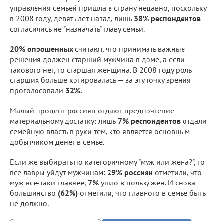
управления семьей пришла в страну недавно, поскольку
в 2008 году, девять лет назад, лишь
38% респондентов
согласились не "назначать" главу семьи.
20% опрошенных
считают, что принимать важные
решения должен старший мужчина в доме, а если
такового нет, то старшая женщина. В 2008 году роль
старших больше котировалась — за эту точку зрения
проголосовали
32%.
Малый процент россиян отдают предпочтение
материальному достатку: лишь
7% респондентов
отдали
семейную власть в руки тем, кто является основным
добытчиком денег в семье.
Если же выбирать по категоричному "муж или жена?", то
все лавры уйдут мужчинам:
29% россиян
отметили, что
муж все-таки главнее,
7%
ушло в пользу жен. И снова
большинство
(62%)
отметили, что главного в семье быть
не должно.