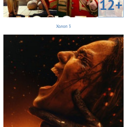
12+
Холоп 3