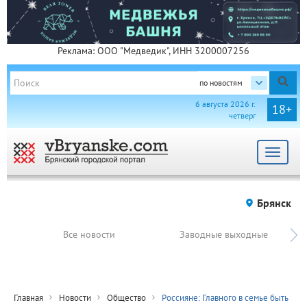
Реклама: ООО "Медведик", ИНН 3200007256
по новостям
6 августа 2026 г.
18+
четверг
Toggle
navigat
Брянск
Все новости
Заводные выходные
Главная
Новости
Общество
Россияне: Главного в семье быть