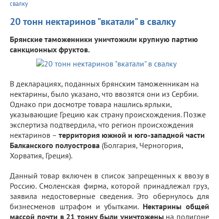
свалку
20 тонн нектаринов "вкатали" в свалку
Брянские таможенники уничтожили крупную партию
санкционных фруктов.
В декларациях, поданных брянским таможенникам на
нектарины, было указано, что ввозятся они из Сербии.
Однако при досмотре товара нашлись ярлыки,
указывающие Грецию как страну происхождения. Позже
экспертиза подтвердила, что регион происхождения
нектаринов –
территория южной и юго-западной части
Балканского полуострова
(Болгария, Черногория,
Хорватия, Греция).
Данный товар включен в список запрещенных к ввозу в
Россию. Смоленская фирма, которой принадлежал груз,
заявила недостоверные сведения. Это обернулось для
бизнесменов штрафом и убытками.
Нектарины
общей
массой почти в 21 тонну были уничтожены
на полигоне