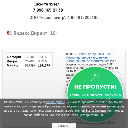
ООО "Регион центр", ИНН 4817003180
Яндекс.Директ
© ООО
"Регион центр" 2004 - 2026
Информационное наполнение:
Информационное агентство vRossii.ru
Свидетельство о регистрации СМИ
информационного агентства vRossii.ru
ИА № ФС 77‑35502
выдано РОСКОМНАДЗОРом 04 марта
2009г.
И. О. Главного редактора Нарыков А. Н.
Баннеры на портале размещаются на
НЕ ПРОПУСТИ!
правах рекламы.
Реклама на портале:
Главные новости региона
Рекламное агентство "Умный маркетинг"
тел. 7-910-267-70-40,
в вашей почте!
email: umnyy.marketing@yandex.ru
На этом сайте мы используем
cookie-файлы
. Вы можете прочитать о cookie-файлах или
Отдельные публикации могут содержать
изменить настройки браузера. Продолжая пользоваться сайтом без изменения настроек,
информацию, не предназначенную для
ПОДПИСАТЬСЯ
вы даете согласие на использование ваших cookie-файлов. Все собранные при помощи
пользователей до 18 лет.
cookie-файлов данные будут храниться на территории РФ.
Политика в отношении обработки
персональных данных
Политика обработки файлов cookie
Согласен