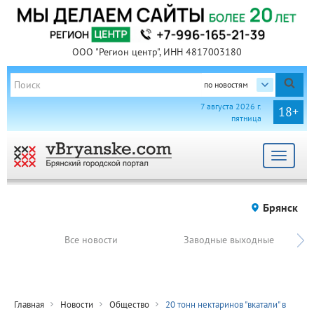
ООО "Регион центр", ИНН 4817003180
по новостям
7 августа 2026 г.
18+
пятница
Toggle
navigat
Брянск
Все новости
Заводные выходные
Главная
Новости
Общество
20 тонн нектаринов "вкатали" в