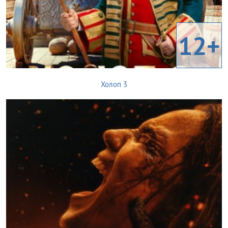
12+
Холоп 3