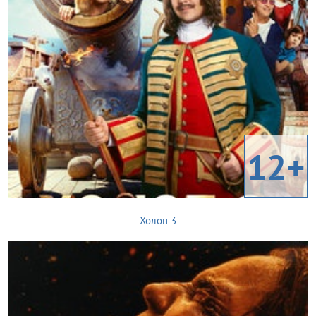
12+
Холоп 3