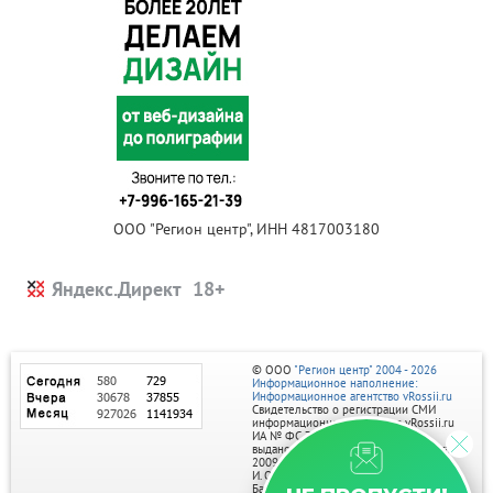
ООО "Регион центр", ИНН 4817003180
Яндекс.Директ
© ООО
"Регион центр" 2004 - 2026
Информационное наполнение:
Информационное агентство vRossii.ru
Свидетельство о регистрации СМИ
информационного агентства vRossii.ru
ИА № ФС 77‑35502
выдано РОСКОМНАДЗОРом 04 марта
2009г.
И. О. Главного редактора Нарыков А. Н.
Баннеры на портале размещаются на