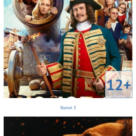
12+
Холоп 3