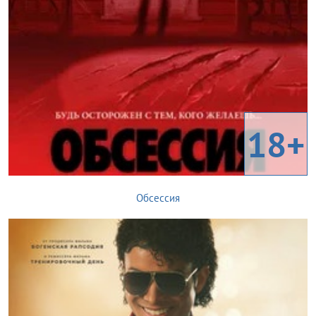
18+
Обсессия