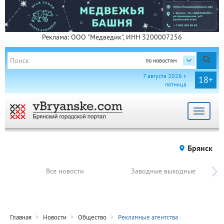
Реклама: ООО "Медведик", ИНН 3200007256
по новостям
7 августа 2026 г.
18+
пятница
Toggle
navigat
Брянск
Все новости
Заводные выходные
Главная
Новости
Общество
Рекламные агентства