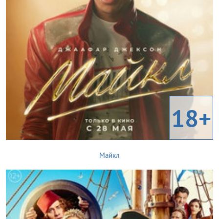
18+
Майкл